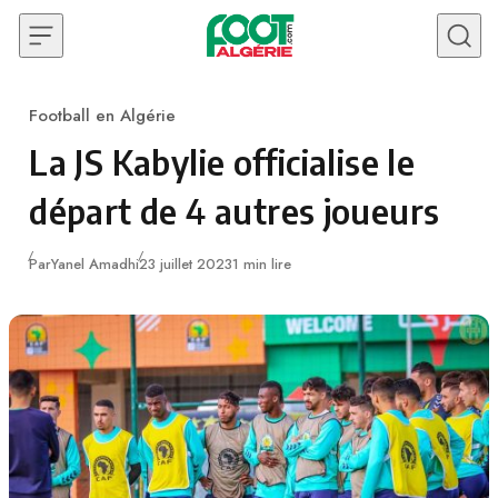
Skip to content
Football en Algérie
Category
La JS Kabylie officialise le
départ de 4 autres joueurs
Publié
Par
Yanel Amadhi
23 juillet 2023
1 min lire