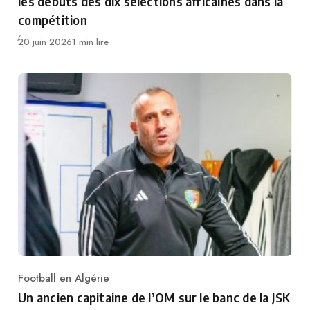
les débuts des dix sélections africaines dans la
compétition
Publié
20 juin 2026
1 min lire
Football en Algérie
Category
Un ancien capitaine de l’OM sur le banc de la JSK