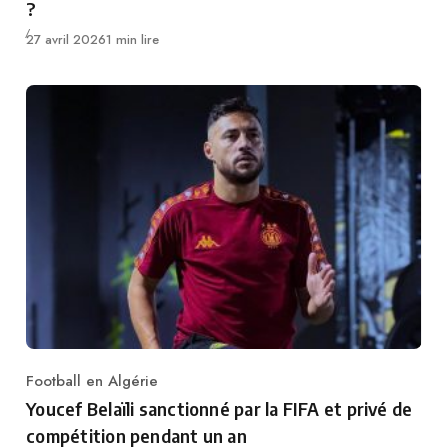
?
Publié
27 avril 2026
1 min lire
Football en Algérie
Category
Youcef Belaïli sanctionné par la FIFA et privé de
compétition pendant un an