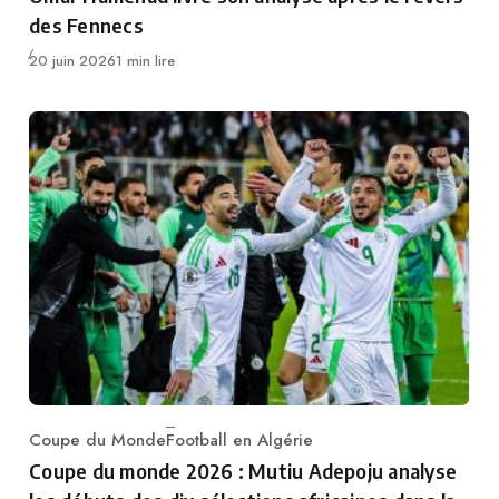
des Fennecs
Publié
20 juin 2026
1 min lire
Coupe du Monde
Football en Algérie
Category
Coupe du monde 2026 : Mutiu Adepoju analyse