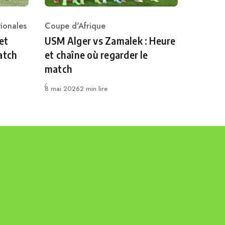
ionales
Coupe d'Afrique
Category
et
USM Alger vs Zamalek : Heure
atch
et chaîne où regarder le
match
Publié
8 mai 2026
2 min lire