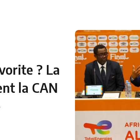
 en Algérie
Equipes Nationales
Verts du Monde
Chaînes-
vorite ? La
nt la CAN
e