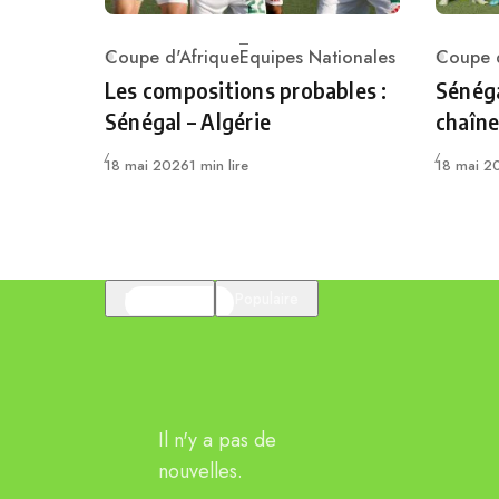
Coupe d'Afrique
Equipes Nationales
Coupe d
Category
Catego
Les compositions probables :
Sénéga
Sénégal – Algérie
chaîne
Publié
Publié
18 mai 2026
1 min lire
18 mai 2
En vedette
Populaire
Il n'y a pas de
nouvelles.