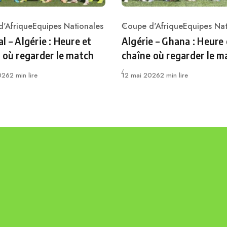
'Afrique
Equipes Nationales
Coupe d'Afrique
Equipes Nat
ry
Category
l – Algérie : Heure et
Algérie – Ghana : Heure 
 où regarder le match
chaîne où regarder le m
Publié
026
2 min lire
12 mai 2026
2 min lire