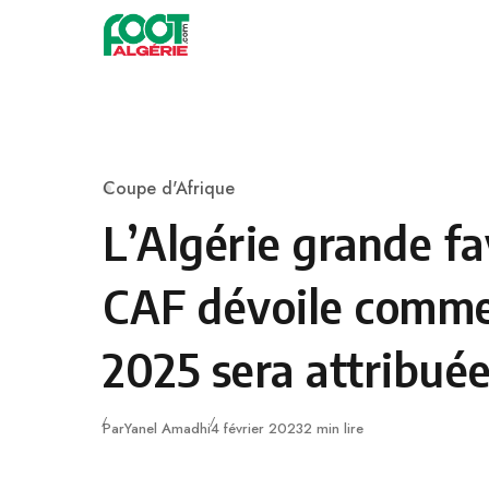
Skip to content
Football
Coupe d'Afrique
Category
L’Algérie grande fa
CAF dévoile comme
2025 sera attribué
Publié
Par
Yanel Amadhi
4 février 2023
2 min lire