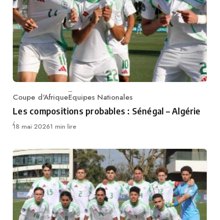
Coupe d'Afrique
Equipes Nationales
Category
Les compositions probables : Sénégal – Algérie
Publié
18 mai 2026
1 min lire