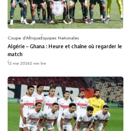
Coupe d'Afrique
Equipes Nationales
Category
Algérie – Ghana : Heure et chaîne où regarder le
match
Publié
12 mai 2026
2 min lire