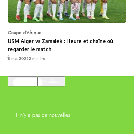
Coupe d'Afrique
Category
USM Alger vs Zamalek : Heure et chaîne où
regarder le match
Publié
8 mai 2026
2 min lire
En vedette
Populaire
Il n'y a pas de nouvelles.