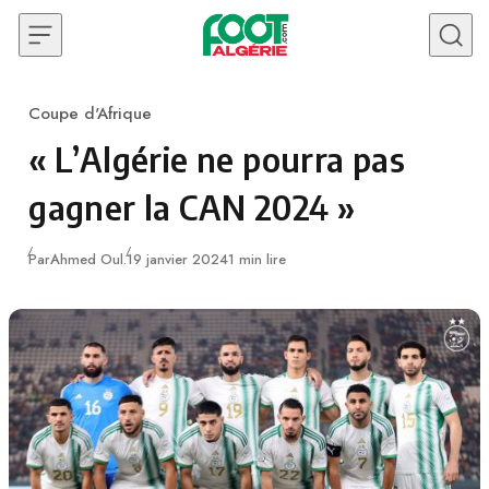
Skip to content
Coupe d'Afrique
Category
« L’Algérie ne pourra pas
gagner la CAN 2024 »
Publié
Par
Ahmed Oul.
19 janvier 2024
1 min lire