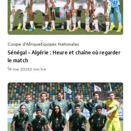
Coupe d'Afrique
Equipes Nationales
Category
Sénégal – Algérie : Heure et chaîne où regarder
le match
Publié
18 mai 2026
2 min lire