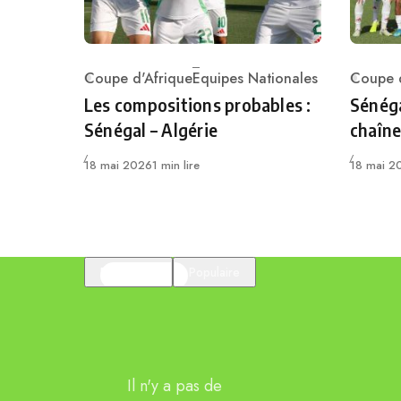
Coupe d'Afrique
Equipes Nationales
Coupe d
Category
Catego
Les compositions probables :
Sénéga
Sénégal – Algérie
chaîne
Publié
Publié
18 mai 2026
1 min lire
18 mai 2
En vedette
Populaire
Il n'y a pas de