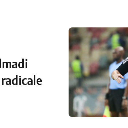
 en Algérie
Equipes Nationales
Verts du Monde
Chaînes-
lmadi
radicale