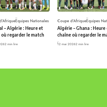
'Afrique
Equipes Nationales
Coupe d'Afrique
Equipes Nat
ry
Category
l – Algérie : Heure et
Algérie – Ghana : Heure 
 où regarder le match
chaîne où regarder le m
Publié
026
2 min lire
12 mai 2026
2 min lire