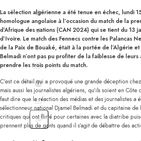
La sélection algérienne a été tenue en échec, lundi 15
homologue angolaise à l’occasion du match de la pr
d’Afrique des nations (CAN 2024) qui se tient du 13 ja
d’Ivoire. Le match des Fennecs contre les Palancas Ne
de la Paix de Bouaké, était à la portée de l’Algérie e
Belmadi n’ont pas pu profiter de la faiblesse de leurs
prendre les trois points du match.
C’est ce détail qui a provoqué une grande déception chez
mais aussi les journalistes algériens, qu’ils soient en Côte 
faut dire que
la réaction des médias et des journalistes
a é
sélectionneur national Djamel Belmadi et du capitaine de
critiques qui ont flirté pour certaines avec la diatribe pu
prennent plus de gants quand il s’agit de débattre des act