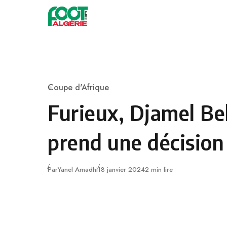
Skip to content
Football
Coupe d'Afrique
Category
Furieux, Djamel Be
prend une décision 
Publié
Par
Yanel Amadhi
18 janvier 2024
2 min lire