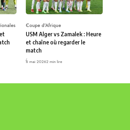
ionales
Coupe d'Afrique
Category
et
USM Alger vs Zamalek : Heure
atch
et chaîne où regarder le
match
Publié
8 mai 2026
2 min lire