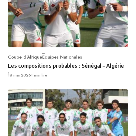
Coupe d'Afrique
Equipes Nationales
Category
Les compositions probables : Sénégal – Algérie
Publié
18 mai 2026
1 min lire