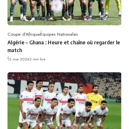
Coupe d'Afrique
Equipes Nationales
Category
Algérie – Ghana : Heure et chaîne où regarder le
match
Publié
12 mai 2026
2 min lire