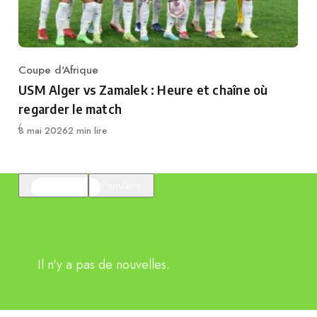
Coupe d'Afrique
Category
USM Alger vs Zamalek : Heure et chaîne où
regarder le match
Publié
8 mai 2026
2 min lire
En vedette
Populaire
Il n'y a pas de nouvelles.