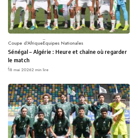
Coupe d'Afrique
Equipes Nationales
Category
Sénégal – Algérie : Heure et chaîne où regarder
le match
Publié
18 mai 2026
2 min lire