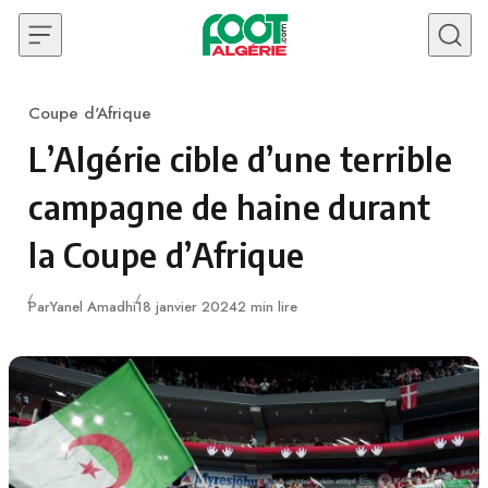
Skip to content
Coupe d'Afrique
Category
L’Algérie cible d’une terrible
campagne de haine durant
la Coupe d’Afrique
Publié
Par
Yanel Amadhi
18 janvier 2024
2 min lire