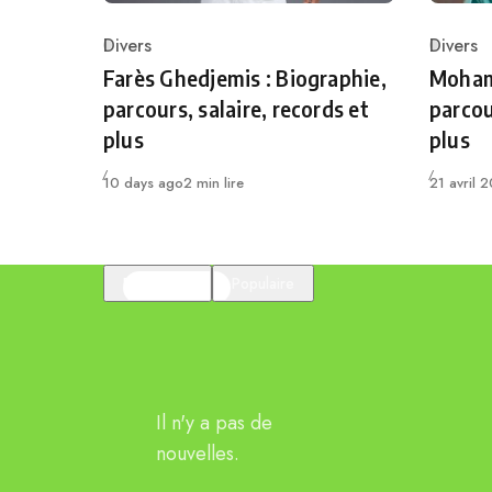
Divers
Divers
Category
Catego
Farès Ghedjemis : Biographie,
Mohame
parcours, salaire, records et
parcou
plus
plus
Publié
Publié
10 days ago
2 min lire
21 avril 
En vedette
Populaire
Il n'y a pas de
nouvelles.