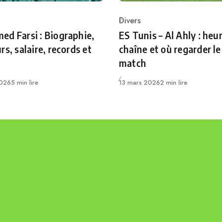
Divers
ry
Category
d Farsi : Biographie,
ES Tunis – Al Ahly : heur
rs, salaire, records et
chaîne et où regarder le
match
Publié
2026
5 min lire
13 mars 2026
2 min lire