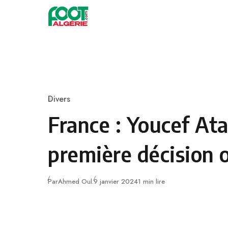
Skip to content
Football
Divers
Category
France : Youcef Ata
première décision o
Publié
Par
Ahmed Oul.
9 janvier 2024
1 min lire