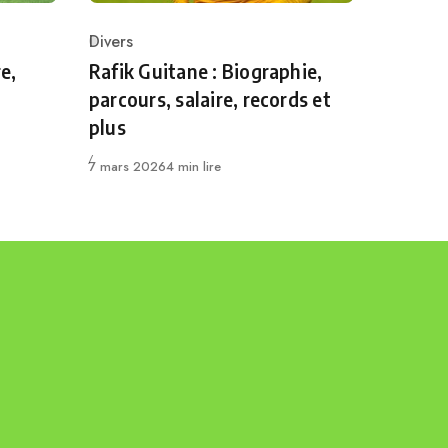
Divers
Category
e,
Rafik Guitane : Biographie,
parcours, salaire, records et
plus
Publié
7 mars 2026
4 min lire