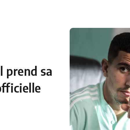
 en Algérie
Equipes Nationales
Verts du Monde
Chaînes-
l prend sa
fficielle