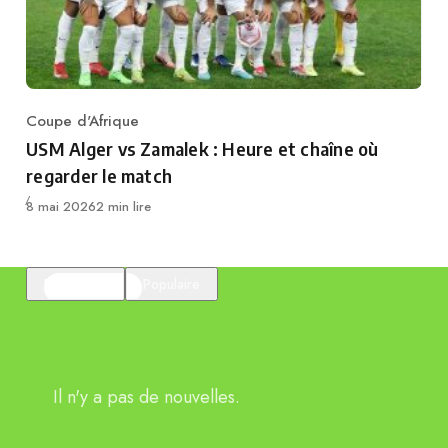
Coupe d'Afrique
Category
USM Alger vs Zamalek : Heure et chaîne où
regarder le match
Publié
8 mai 2026
2 min lire
En vedette
Populaire
Il n'y a pas de nouvelles.