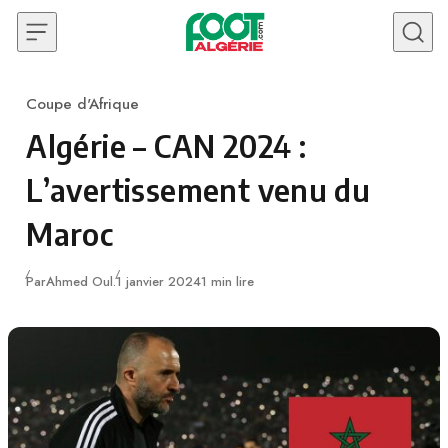
Skip to content
Coupe d'Afrique
Category
Algérie – CAN 2024 :
L’avertissement venu du
Maroc
Publié
Par
Ahmed Oul.
1 janvier 2024
1 min lire