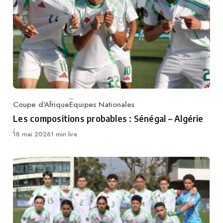
Coupe d'Afrique
Equipes Nationales
Category
Les compositions probables : Sénégal – Algérie
Publié
18 mai 2026
1 min lire