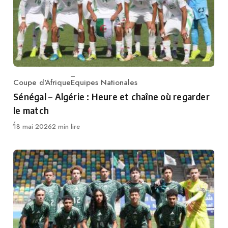
Coupe d'Afrique
Equipes Nationales
Category
Sénégal – Algérie : Heure et chaîne où regarder
le match
Publié
18 mai 2026
2 min lire