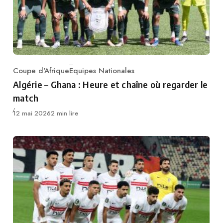
Coupe d'Afrique
Equipes Nationales
Category
Algérie – Ghana : Heure et chaîne où regarder le
match
Publié
12 mai 2026
2 min lire