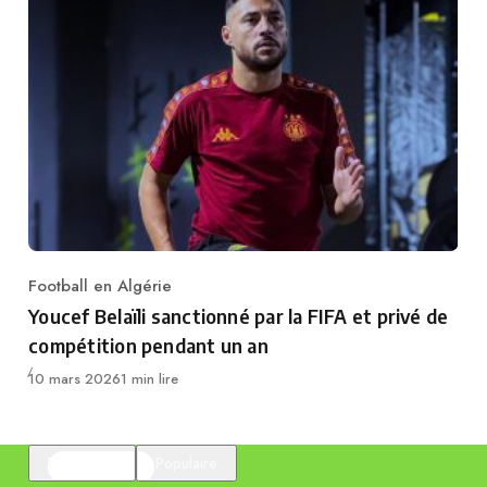
Football en Algérie
Category
Youcef Belaïli sanctionné par la FIFA et privé de
compétition pendant un an
Publié
10 mars 2026
1 min lire
En vedette
Populaire