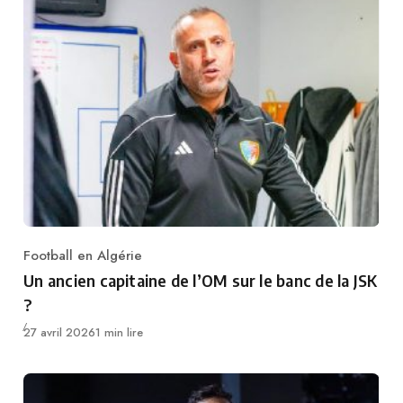
Football en Algérie
Category
Un ancien capitaine de l’OM sur le banc de la JSK
?
Publié
27 avril 2026
1 min lire