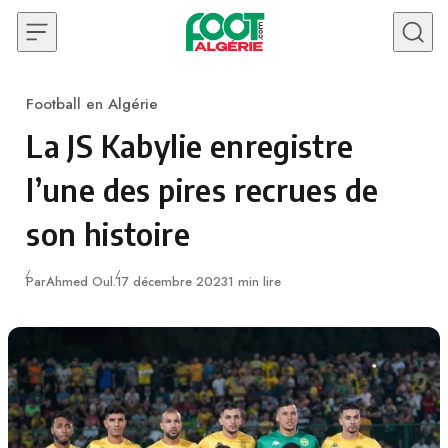
Skip to content
Football en Algérie
Category
La JS Kabylie enregistre
l’une des pires recrues de
son histoire
Publié
Par
Ahmed Oul.
17 décembre 2023
1 min lire