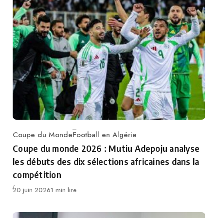
Coupe du Monde
Football en Algérie
Category
Coupe du monde 2026 : Mutiu Adepoju analyse
les débuts des dix sélections africaines dans la
compétition
Publié
20 juin 2026
1 min lire