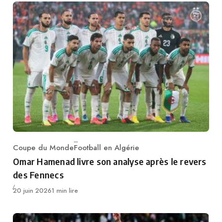
Coupe du Monde
Football en Algérie
Category
Omar Hamenad livre son analyse après le revers
des Fennecs
Publié
20 juin 2026
1 min lire