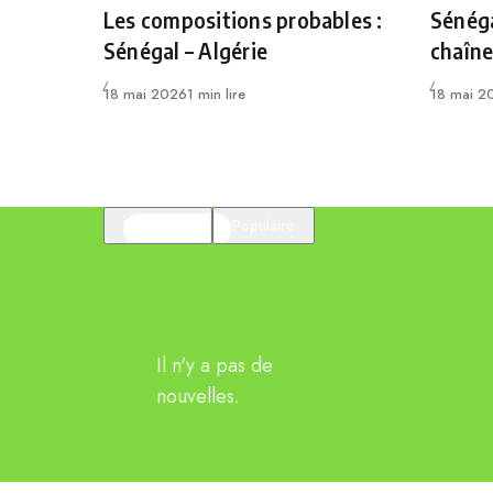
Les compositions probables :
Sénéga
Sénégal – Algérie
chaîne
Publié
Publié
18 mai 2026
1 min lire
18 mai 2
En vedette
Populaire
Il n'y a pas de
nouvelles.