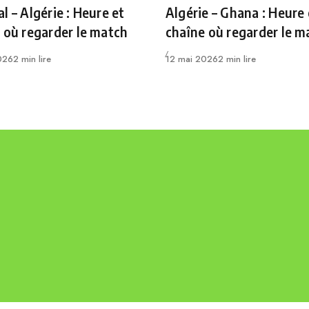
l – Algérie : Heure et
Algérie – Ghana : Heure 
 où regarder le match
chaîne où regarder le m
Publié
026
2 min lire
12 mai 2026
2 min lire