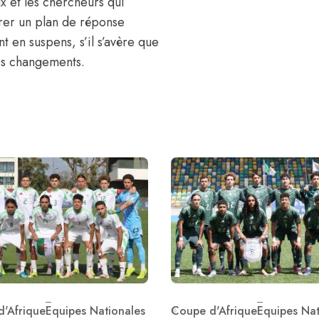
x et les chercheurs qui
borer un plan de réponse
nt en suspens
, s’il s’avère que
des changements.
'Afrique
Equipes Nationales
Coupe d'Afrique
Equipes Nat
ry
Category