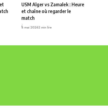
et
USM Alger vs Zamalek : Heure
atch
et chaîne où regarder le
match
Publié
8 mai 2026
2 min lire