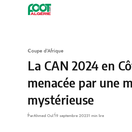
Skip to content
Football
Coupe d'Afrique
Category
La CAN 2024 en Côt
menacée par une m
mystérieuse
Publié
Par
Ahmed Oul.
19 septembre 2023
1 min lire