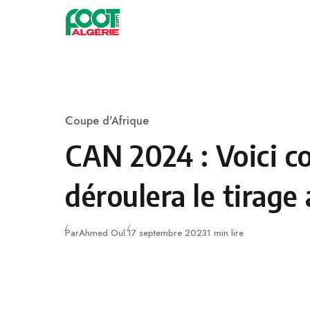
Skip to content
Football
Coupe d'Afrique
Category
CAN 2024 : Voici 
déroulera le tirage 
Publié
Par
Ahmed Oul.
17 septembre 2023
1 min lire