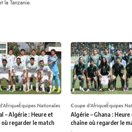
t la Tanzanie.
'Afrique
Equipes Nationales
Coupe d'Afrique
Equipes Nat
ry
Category
l – Algérie : Heure et
Algérie – Ghana : Heure 
 où regarder le match
chaîne où regarder le m