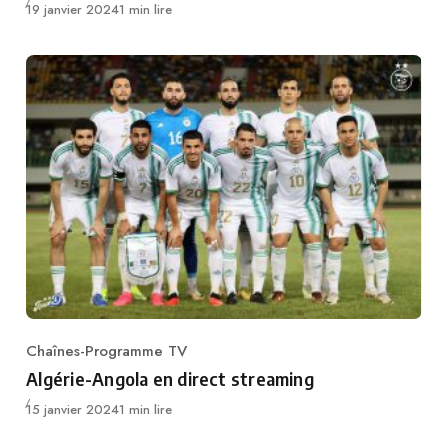
Publié
19 janvier 2024
1 min lire
Chaînes-Programme TV
Category
Algérie-Angola en direct streaming
Publié
15 janvier 2024
1 min lire