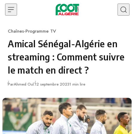
Skip to content
Chaînes-Programme TV
Category
Amical Sénégal-Algérie en
streaming : Comment suivre
le match en direct ?
Publié
Par
Ahmed Oul.
12 septembre 2023
1 min lire