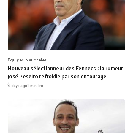
Equipes Nationales
Category
Nouveau sélectionneur des Fennecs : la rumeur
José Peseiro refroidie par son entourage
Publié
4 days ago
1 min lire