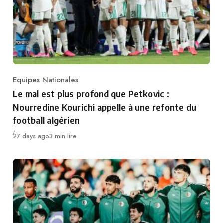
Equipes Nationales
Category
Le mal est plus profond que Petkovic :
Nourredine Kourichi appelle à une refonte du
football algérien
Publié
27 days ago
3 min lire