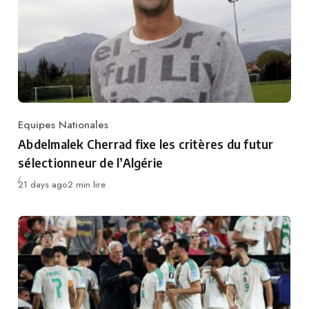
Equipes Nationales
Category
Abdelmalek Cherrad fixe les critères du futur
sélectionneur de l’Algérie
Publié
21 days ago
2 min lire