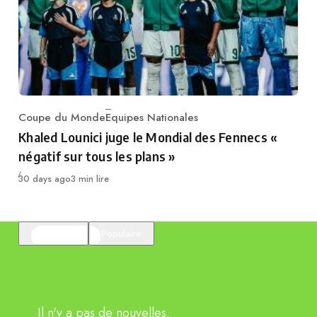
Coupe du Monde
Equipes Nationales
Category
Khaled Lounici juge le Mondial des Fennecs «
négatif sur tous les plans »
Publié
30 days ago
3 min lire
En vedette
Populaire
Il n'y a pas de nouvelles.