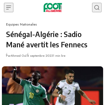
Skip to content
Equipes Nationales
Category
Sénégal-Algérie : Sadio
Mané avertit les Fennecs
Publié
Par
Ahmed Oul.
8 septembre 2023
1 min lire