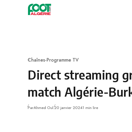
Skip to content
Football
Chaînes-Programme TV
Category
Direct streaming g
match Algérie-Bur
Publié
Par
Ahmed Oul.
20 janvier 2024
1 min lire