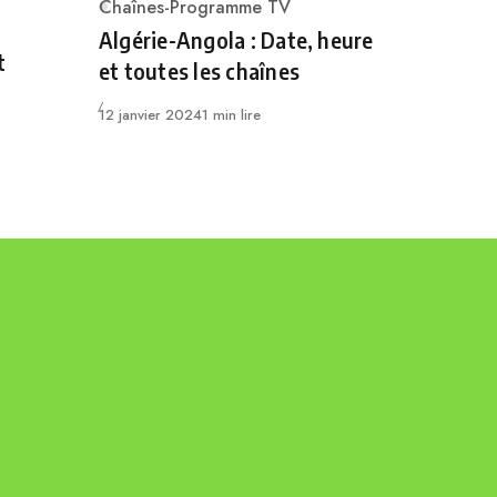
Chaînes-Programme TV
Category
Algérie-Angola : Date, heure
t
et toutes les chaînes
Publié
12 janvier 2024
1 min lire