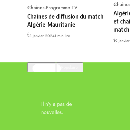
Chaîne
Chaînes-Programme TV
Catego
Category
Algéri
Chaînes de diffusion du match
et cha
Algérie-Mauritanie
match
Publié
23 janvier 2024
1 min lire
Publié
19 janvie
En vedette
Populaire
Il n'y a pas de
nouvelles.