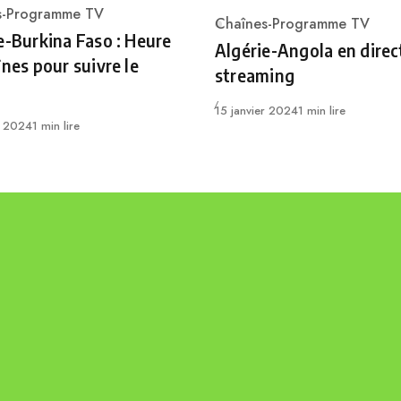
s-Programme TV
Chaînes-Programme TV
ry
Category
e-Burkina Faso : Heure
Algérie-Angola en direc
înes pour suivre le
streaming
Publié
15 janvier 2024
1 min lire
r 2024
1 min lire