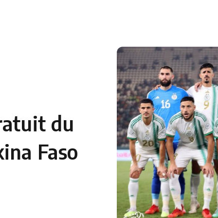
 en Algérie
Equipes Nationales
Verts du Monde
Chaînes-
ratuit du
kina Faso