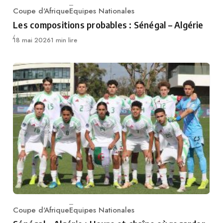
Coupe d'Afrique
Equipes Nationales
Category
Les compositions probables : Sénégal – Algérie
Publié
18 mai 2026
1 min lire
Coupe d'Afrique
Equipes Nationales
Category