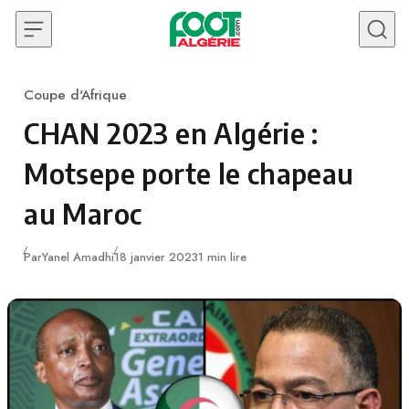
Skip to content
Coupe d'Afrique
Category
CHAN 2023 en Algérie :
Motsepe porte le chapeau
au Maroc
Publié
Par
Yanel Amadhi
18 janvier 2023
1 min lire