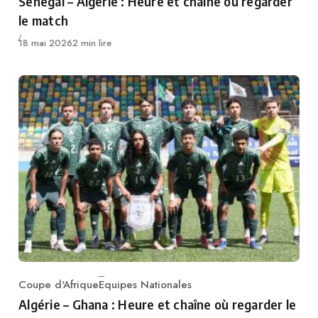
Sénégal – Algérie : Heure et chaîne où regarder
le match
Publié
18 mai 2026
2 min lire
Coupe d'Afrique
Equipes Nationales
Category
Algérie – Ghana : Heure et chaîne où regarder le