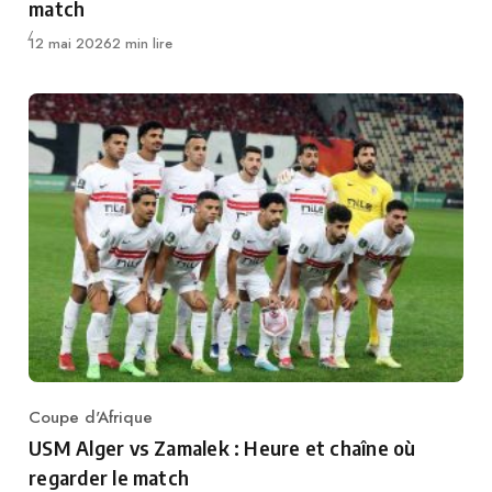
match
Publié
12 mai 2026
2 min lire
Coupe d'Afrique
Category
USM Alger vs Zamalek : Heure et chaîne où
regarder le match