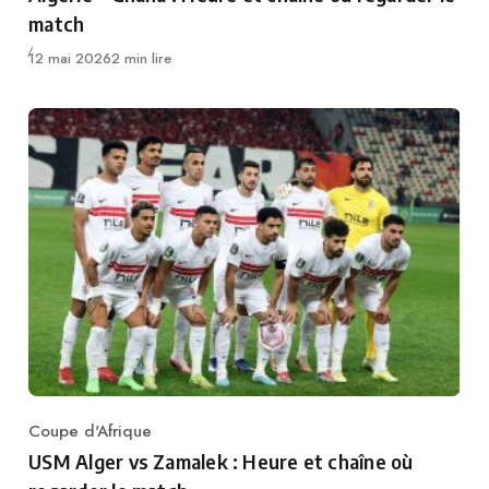
match
Publié
12 mai 2026
2 min lire
Coupe d'Afrique
Category
USM Alger vs Zamalek : Heure et chaîne où