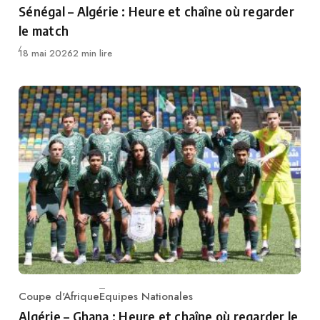
Sénégal – Algérie : Heure et chaîne où regarder
le match
Publié
18 mai 2026
2 min lire
Coupe d'Afrique
Equipes Nationales
Category
Algérie – Ghana : Heure et chaîne où regarder le