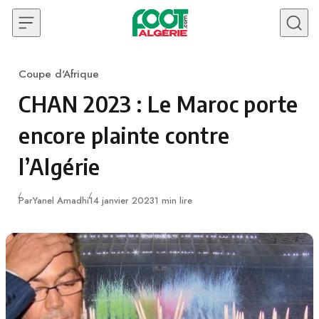
Skip to content
Coupe d'Afrique
Category
CHAN 2023 : Le Maroc porte
encore plainte contre
l’Algérie
Publié
Par
Yanel Amadhi
14 janvier 2023
1 min lire