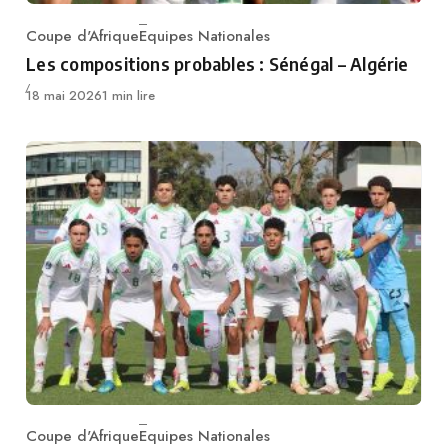
Coupe d'Afrique
Equipes Nationales
Category
Les compositions probables : Sénégal – Algérie
Publié
18 mai 2026
1 min lire
Coupe d'Afrique
Equipes Nationales
Category