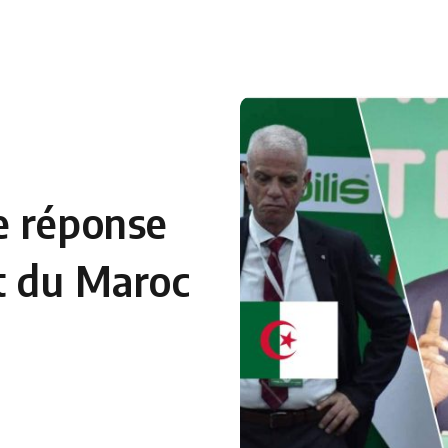
 en Algérie
Equipes Nationales
Verts du Monde
Chaînes-
e réponse
it du Maroc