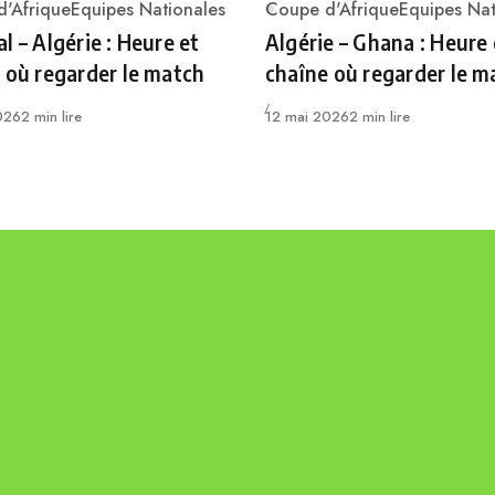
'Afrique
Equipes Nationales
Coupe d'Afrique
Equipes Nat
ry
Category
l – Algérie : Heure et
Algérie – Ghana : Heure 
 où regarder le match
chaîne où regarder le m
Publié
026
2 min lire
12 mai 2026
2 min lire