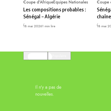
Coupe d'Afrique
Equipes Nationales
Coupe d
Category
Catego
Les compositions probables :
Sénéga
Sénégal – Algérie
chaîne
Publié
Publié
18 mai 2026
1 min lire
18 mai 2
En vedette
Populaire
Il n'y a pas de
nouvelles.