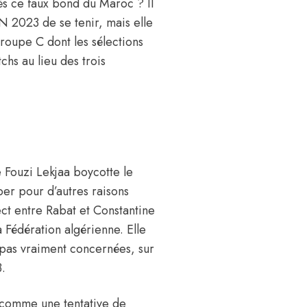
ès ce faux bond du Maroc ? Il
 2023 de se tenir, mais elle
oupe C dont les sélections
hs au lieu des trois
e
Fouzi Lekjaa boycotte le
er pour d’autres raisons
ect entre Rabat et Constantine
 Fédération algérienne. Elle
, pas vraiment concernées, sur
.
 comme une tentative de