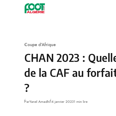
Skip to content
Football
Coupe d'Afrique
Category
CHAN 2023 : Quell
de la CAF au forfa
?
Publié
Par
Yanel Amadhi
14 janvier 2023
1 min lire