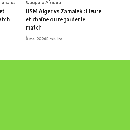
ionales
Coupe d'Afrique
Category
et
USM Alger vs Zamalek : Heure
atch
et chaîne où regarder le
match
Publié
8 mai 2026
2 min lire