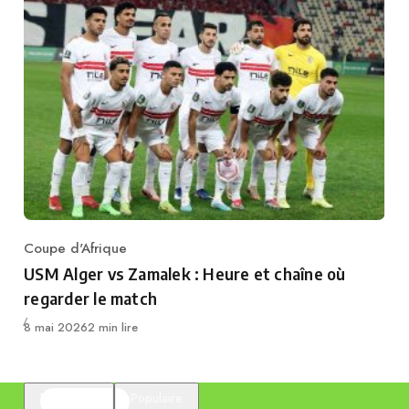
Coupe d'Afrique
Category
USM Alger vs Zamalek : Heure et chaîne où
regarder le match
Publié
8 mai 2026
2 min lire
En vedette
Populaire