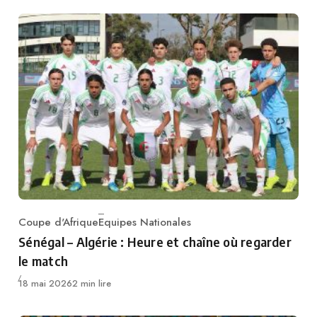
Coupe d'Afrique
Equipes Nationales
Category
Sénégal – Algérie : Heure et chaîne où regarder
le match
Publié
18 mai 2026
2 min lire