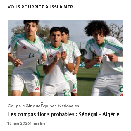
VOUS POURRIEZ AUSSI AIMER
Coupe d'Afrique
Equipes Nationales
Category
Les compositions probables : Sénégal – Algérie
Publié
18 mai 2026
1 min lire