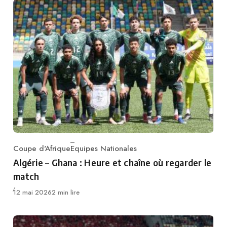
Coupe d'Afrique
Equipes Nationales
Category
Algérie – Ghana : Heure et chaîne où regarder le
match
Publié
12 mai 2026
2 min lire