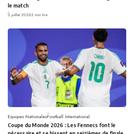
le match
Publié
2 juillet 2026
2 min lire
Equipes Nationales
Football International
Category
Coupe du Monde 2026 : Les Fennecs font le
nécessaire et se hissent en seizièmes de finale