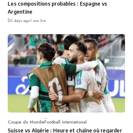
Les compositions probables : Espagne vs
Argentine
Publié
20 days ago
1 min lire
Coupe du Monde
Football International
Category
Suisse vs Algérie : Heure et chaîne où regarder