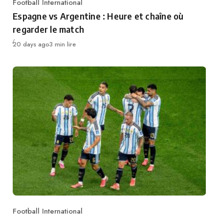
Football International
Category
Espagne vs Argentine : Heure et chaîne où
regarder le match
Publié
20 days ago
3 min lire
Football International
Category