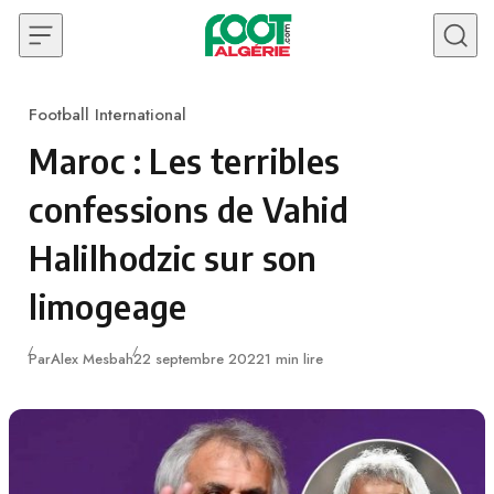
Skip to content
Football International
Category
Maroc : Les terribles
confessions de Vahid
Halilhodzic sur son
limogeage
Publié
Par
Alex Mesbah
22 septembre 2022
1 min lire