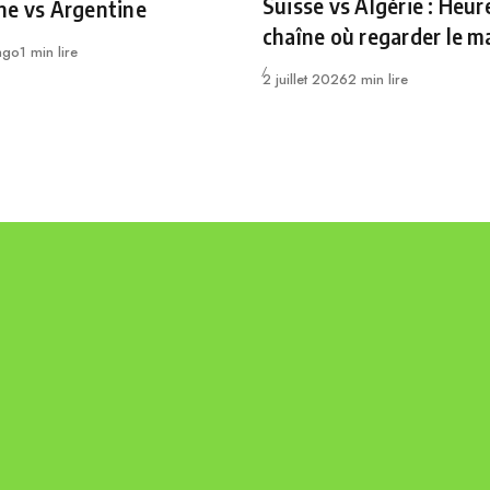
Suisse vs Algérie : Heur
ne vs Argentine
chaîne où regarder le m
ago
1 min lire
Publié
2 juillet 2026
2 min lire