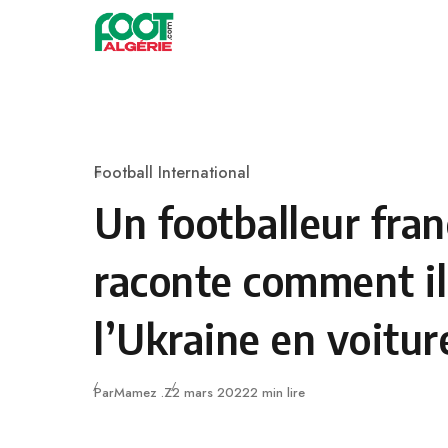
Skip to content
Football
Football International
Category
Un footballeur fran
raconte comment il
l’Ukraine en voitur
Publié
Par
Mamez .Z
2 mars 2022
2 min lire