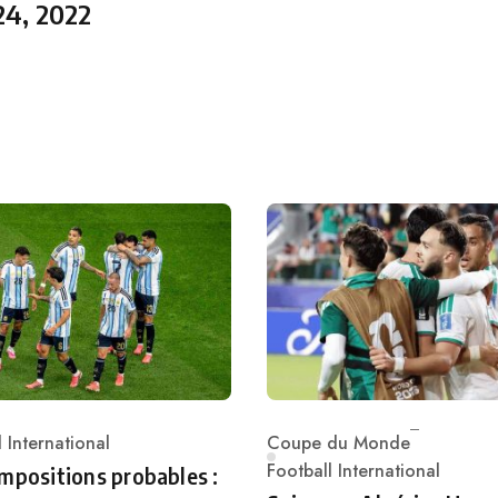
24, 2022
 International
Coupe du Monde
ry
Category
Football International
mpositions probables :