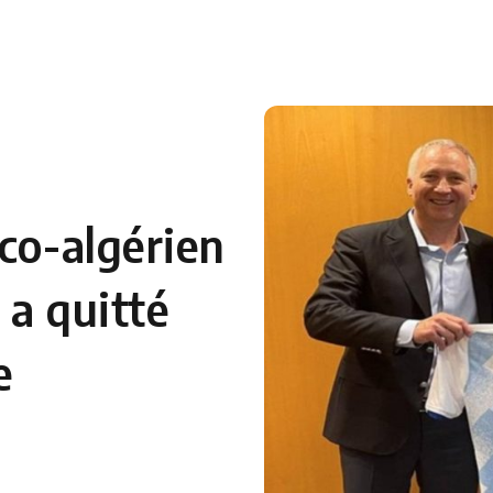
 en Algérie
Equipes Nationales
Verts du Monde
Chaînes-
co-algérien
 a quitté
e