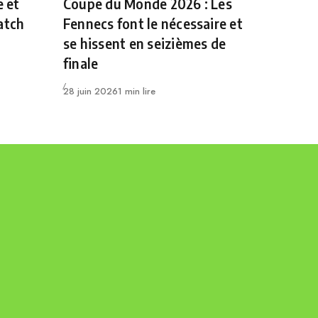
e et
Coupe du Monde 2026 : Les
atch
Fennecs font le nécessaire et
se hissent en seizièmes de
finale
Publié
28 juin 2026
1 min lire