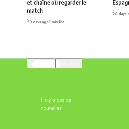
et chaîne où regarder le
Espag
match
Publié
20 days 
Publié
20 days ago
3 min lire
En vedette
Populaire
Il n'y a pas de
nouvelles.