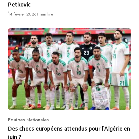
Petkovic
Publié
14 février 2026
1 min lire
Equipes Nationales
Category
Des chocs européens attendus pour l’Algérie en
juin ?