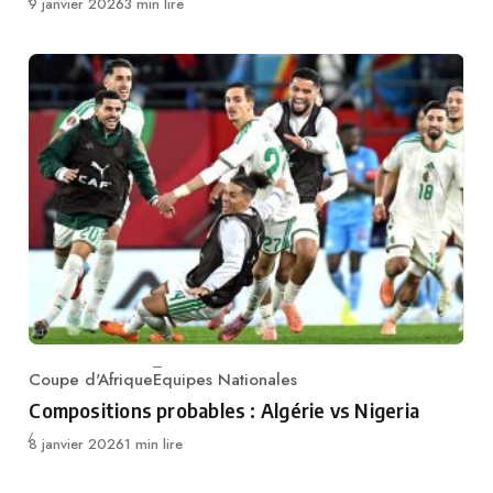
Publié
9 janvier 2026
3 min lire
Coupe d'Afrique
Equipes Nationales
Category
Compositions probables : Algérie vs Nigeria
Publié
8 janvier 2026
1 min lire