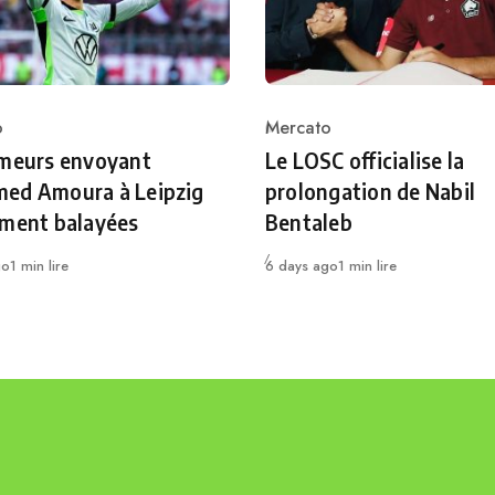
o
Mercato
ry
Category
umeurs envoyant
Le LOSC officialise la
ed Amoura à Leipzig
prolongation de Nabil
ement balayées
Bentaleb
Publié
go
1 min lire
6 days ago
1 min lire