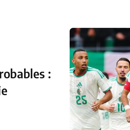
 en Algérie
Equipes Nationales
Verts du Monde
Chaînes-
robables :
ie