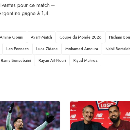
suivantes pour ce match –
’Argentine gagne à 1,4.
Amine Gouiri
Avant-Match
Coupe du Monde 2026
Hicham Bou
Les Fennecs
Luca Zidane
Mohamed Amoura
Nabil Bentale
Ramy Bensebaïni
Rayan Aït-Nouri
Riyad Mahrez