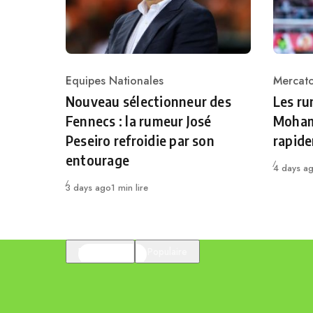
Equipes Nationales
Mercat
Category
Catego
Nouveau sélectionneur des
Les r
Fennecs : la rumeur José
Moham
Peseiro refroidie par son
rapid
entourage
Publié
4 days a
Publié
3 days ago
1 min lire
En vedette
Populaire