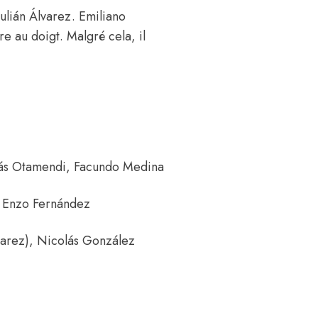
Julián Álvarez. Emiliano
re au doigt. Malgré cela, il
lás Otamendi, Facundo Medina
, Enzo Fernández
lvarez), Nicolás González