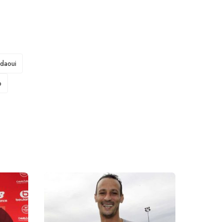
daoui
b