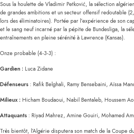
Sous la houlette de
Vladimir Petković,
la sélection algéri
de grandes ambitions et un secteur offensif redoutable (
lors des éliminatoires). Portée par l’expérience de son 
et le sang neuf incarné par la pépite de Bundesliga, la séle
entraînements en pleine sérénité à Lawrence (Kansas).
Onze probable (4-3-3) :
Gardien :
Luca Zidane
Défenseurs
:
Rafik Belghali
,
Ramy Bensebaini
,
Aïssa Man
Milieux :
Hicham Boudaoui,
Nabil Bentaleb
,
Houssem Ao
Attaquants
:
Riyad Mahrez,
Amine Gouiri
,
Mohamed Am
Très bientôt, l’Algérie disputera son match de la Coupe 