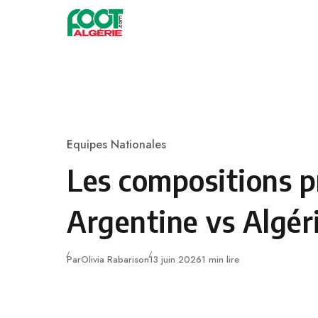
Skip to content
Football
Equipes Nationales
Category
Les compositions p
Argentine vs Algér
Publié
Par
Olivia Rabarison
13 juin 2026
1 min lire