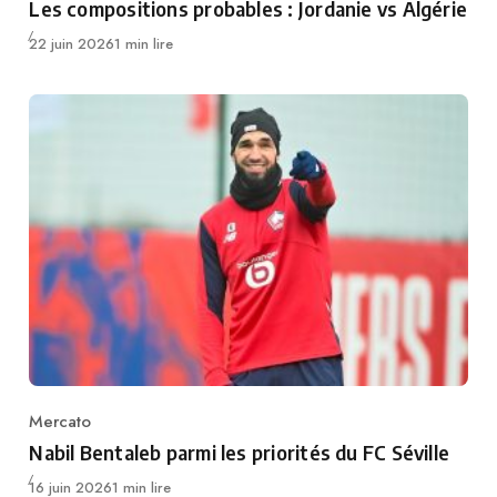
Les compositions probables : Jordanie vs Algérie
Publié
22 juin 2026
1 min lire
Mercato
Category
Nabil Bentaleb parmi les priorités du FC Séville
Publié
16 juin 2026
1 min lire