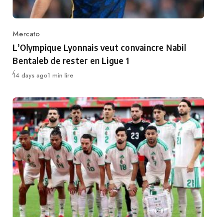
Mercato
Category
L’Olympique Lyonnais veut convaincre Nabil
Bentaleb de rester en Ligue 1
Publié
14 days ago
1 min lire