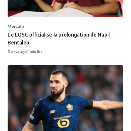
Mercato
Category
Le LOSC officialise la prolongation de Nabil
Bentaleb
Publié
5 days ago
1 min lire