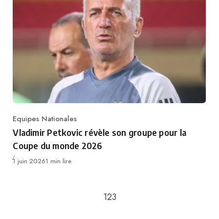
Equipes Nationales
Category
Vladimir Petkovic révèle son groupe pour la
Coupe du monde 2026
Publié
1 juin 2026
1 min lire
Passer à la page suivante
1
2
3