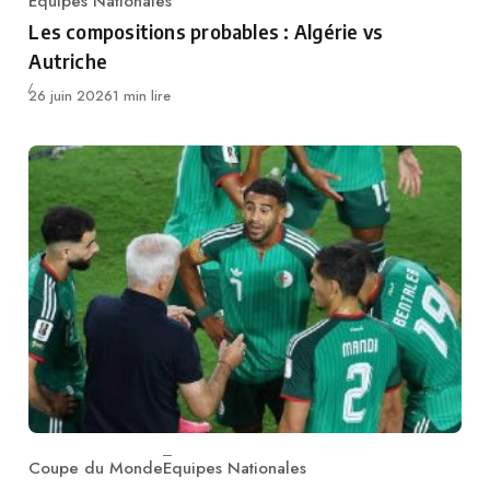
Equipes Nationales
Category
Les compositions probables : Algérie vs
Autriche
Publié
26 juin 2026
1 min lire
Coupe du Monde
Equipes Nationales
Category