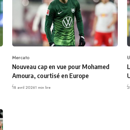
Mercato
U
Category
C
Nouveau cap en vue pour Mohamed
L
Amoura, courtisé en Europe
Publié
P
18 avril 2026
1 min lire
2