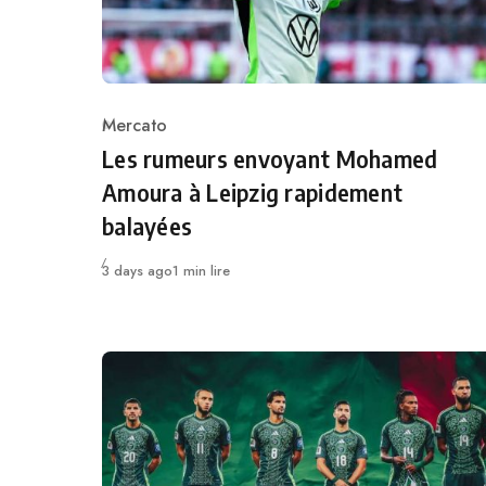
Mercato
Category
Les rumeurs envoyant Mohamed
Amoura à Leipzig rapidement
balayées
Publié
3 days ago
1 min lire