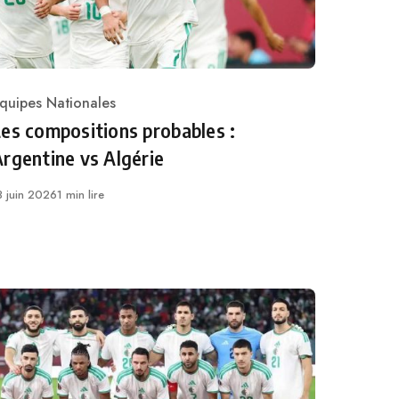
quipes Nationales
ategory
es compositions probables :
rgentine vs Algérie
ublié
3 juin 2026
1 min lire