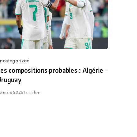
ncategorized
ategory
es compositions probables : Algérie –
Uruguay
ublié
8 mars 2026
1 min lire