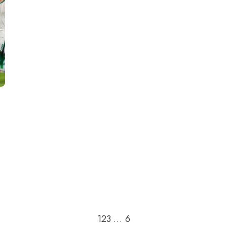
Passer à la page suivant
1
2
3
…
6