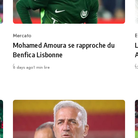
Mercato
E
Category
C
Mohamed Amoura se rapproche du
L
Benfica Lisbonne
A
Publié
P
6 days ago
1 min lire
1