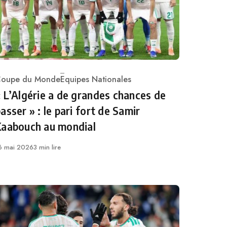
oupe du Monde
Equipes Nationales
ategory
 L’Algérie a de grandes chances de
asser » : le pari fort de Samir
Kaabouch au mondial
ublié
6 mai 2026
3 min lire