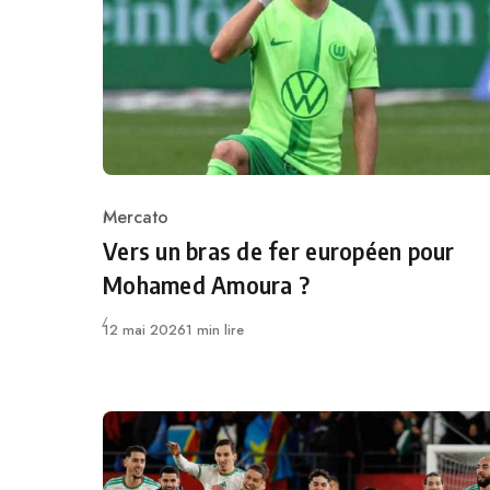
Mercato
Category
Vers un bras de fer européen pour
Mohamed Amoura ?
Publié
12 mai 2026
1 min lire