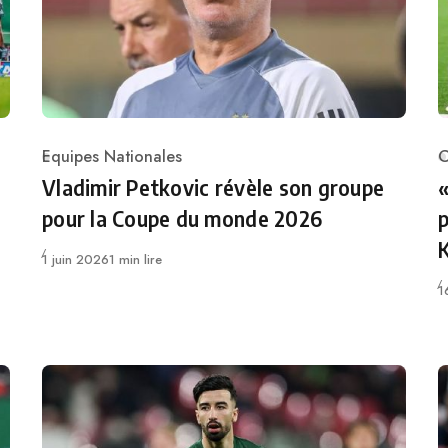
Equipes Nationales
C
Category
C
Vladimir Petkovic révèle son groupe
«
pour la Coupe du monde 2026
p
Publié
1 juin 2026
1 min lire
P
1