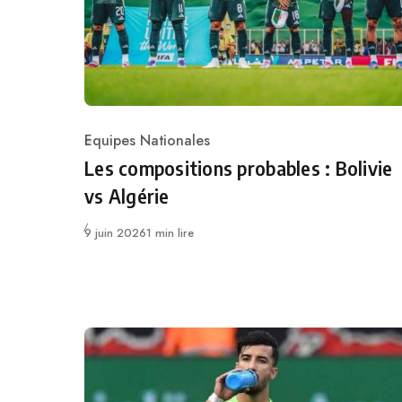
Equipes Nationales
Category
Les compositions probables : Bolivie
vs Algérie
Publié
9 juin 2026
1 min lire