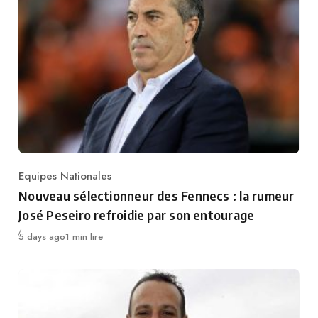
Equipes Nationales
Category
Nouveau sélectionneur des Fennecs : la rumeur
José Peseiro refroidie par son entourage
Publié
5 days ago
1 min lire