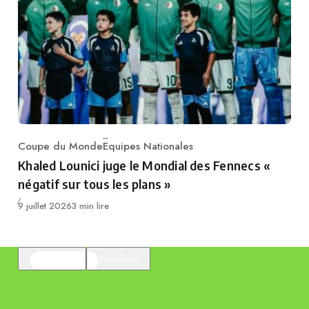
Coupe du Monde
Equipes Nationales
Category
Khaled Lounici juge le Mondial des Fennecs «
négatif sur tous les plans »
Publié
9 juillet 2026
3 min lire
En vedette
Populaire