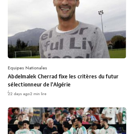
Equipes Nationales
Category
Abdelmalek Cherrad fixe les critères du futur
sélectionneur de l’Algérie
Publié
22 days ago
2 min lire