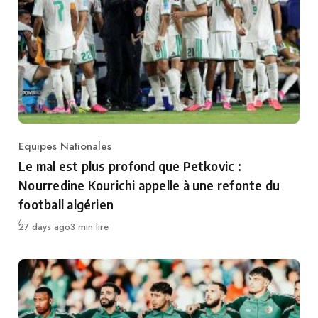
Equipes Nationales
Category
Le mal est plus profond que Petkovic :
Nourredine Kourichi appelle à une refonte du
football algérien
Publié
27 days ago
3 min lire