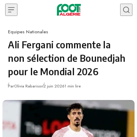
Skip to content
Equipes Nationales
Category
Ali Fergani commente la
non sélection de Bounedjah
pour le Mondial 2026
Publié
Par
Olivia Rabarison
2 juin 2026
1 min lire