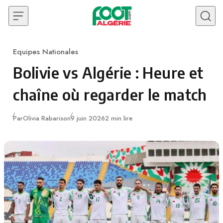
Skip to content
Equipes Nationales
Category
Bolivie vs Algérie : Heure et
chaîne où regarder le match
Publié
Par
Olivia Rabarison
9 juin 2026
2 min lire