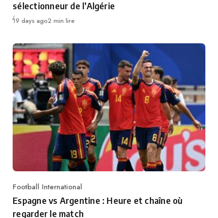
sélectionneur de l’Algérie
Publié
19 days ago
2 min lire
Football International
Category
Espagne vs Argentine : Heure et chaîne où
regarder le match