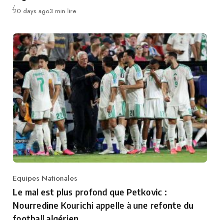
Publié
20 days ago
3 min lire
Equipes Nationales
Category
Le mal est plus profond que Petkovic :
Nourredine Kourichi appelle à une refonte du
football algérien