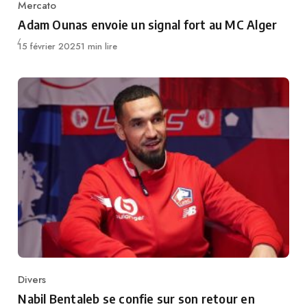
Mercato
Category
Adam Ounas envoie un signal fort au MC Alger
Publié
15 février 2025
1 min lire
Divers
Category
Nabil Bentaleb se confie sur son retour en