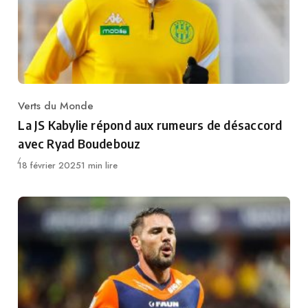
Verts du Monde
Category
La JS Kabylie répond aux rumeurs de désaccord
avec Ryad Boudebouz
Publié
18 février 2025
1 min lire