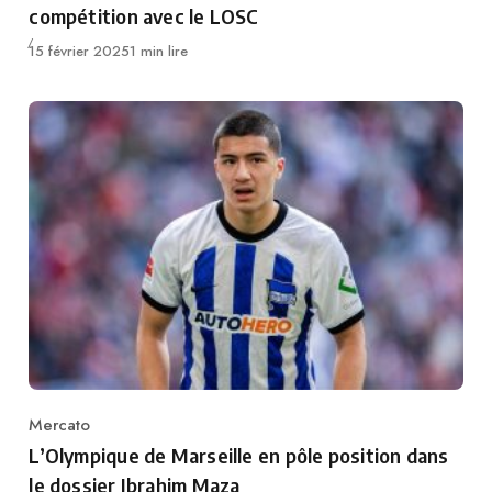
compétition avec le LOSC
Publié
15 février 2025
1 min lire
Mercato
Category
L’Olympique de Marseille en pôle position dans
le dossier Ibrahim Maza