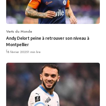
Verts du Monde
Category
Andy Delort peine à retrouver son niveau à
Montpellier
Publié
18 février 2025
1 min lire