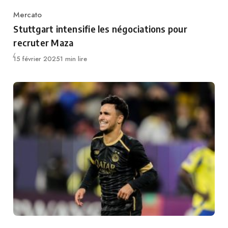
Mercato
Category
Stuttgart intensifie les négociations pour
recruter Maza
Publié
15 février 2025
1 min lire