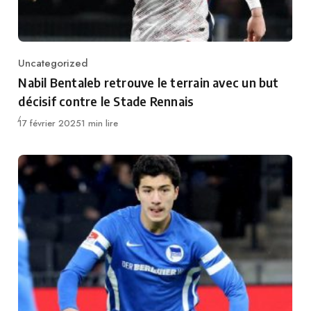
Uncategorized
Category
Nabil Bentaleb retrouve le terrain avec un but
décisif contre le Stade Rennais
Publié
17 février 2025
1 min lire