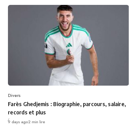
Divers
Category
Farès Ghedjemis : Biographie, parcours, salaire,
records et plus
Publié
9 days ago
2 min lire