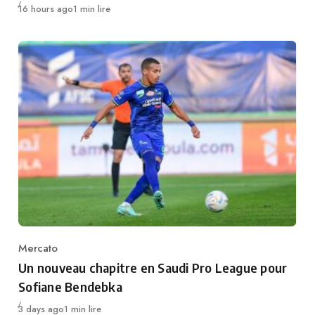
Publié
16 hours ago
1 min lire
Mercato
Category
Un nouveau chapitre en Saudi Pro League pour
Sofiane Bendebka
Publié
3 days ago
1 min lire