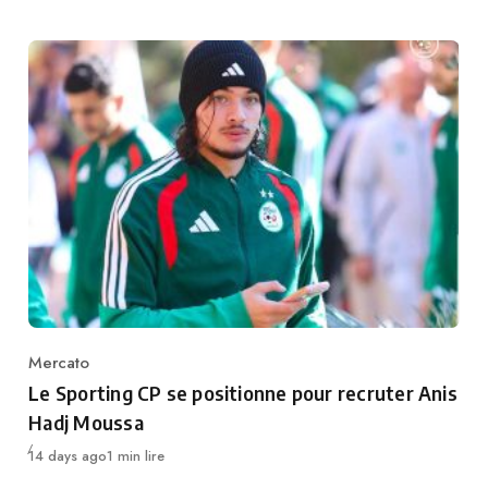
Mercato
Category
Le Sporting CP se positionne pour recruter Anis
Hadj Moussa
Publié
14 days ago
1 min lire