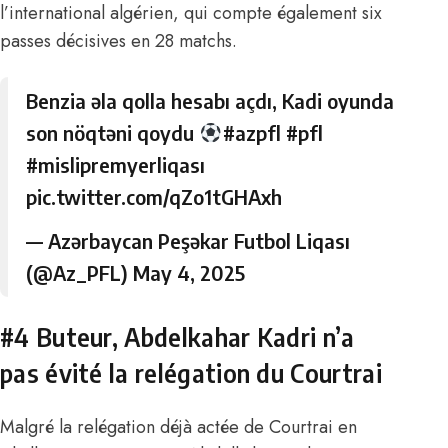
l’international algérien, qui compte également six
passes décisives en 28 matchs.
Benzia əla qolla hesabı açdı, Kadi oyunda
son nöqtəni qoydu
#azpfl
#pfl
#mislipremyerliqası
pic.twitter.com/qZo1tGHAxh
— Azərbaycan Peşəkar Futbol Liqası
(@Az_PFL)
May 4, 2025
#4 Buteur, Abdelkahar Kadri n’a
pas évité la relégation du Courtrai
Malgré la relégation déjà actée de Courtrai en