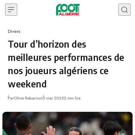
Skip to content
Divers
Category
Tour d’horizon des
meilleures performances de
nos joueurs algériens ce
weekend
Publié
Par
Olivia Rabarison
5 mai 2025
2 min lire