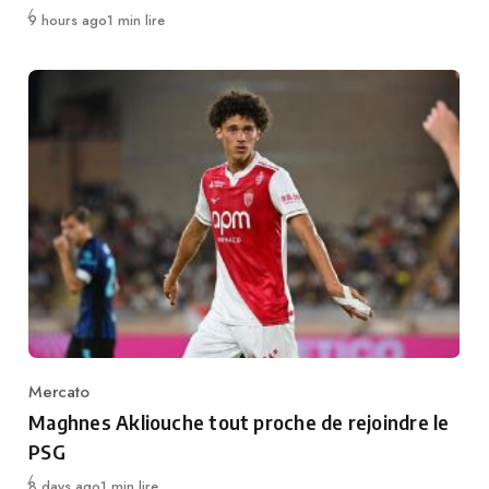
Publié
9 hours ago
1 min lire
Mercato
Category
Maghnes Akliouche tout proche de rejoindre le
PSG
Publié
8 days ago
1 min lire