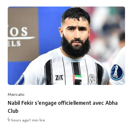
Mercato
Category
Nabil Fekir s’engage officiellement avec Abha
Club
Publié
9 hours ago
1 min lire