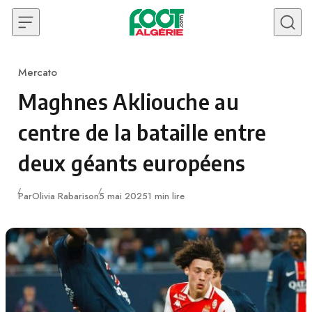
Skip to content
Mercato
Category
Maghnes Akliouche au
centre de la bataille entre
deux géants européens
Publié
Par
Olivia Rabarison
5 mai 2025
1 min lire