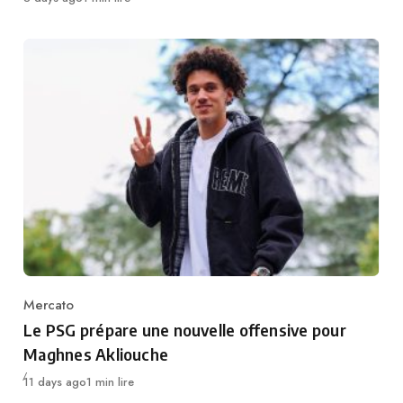
Mercato
Category
Le PSG prépare une nouvelle offensive pour
Maghnes Akliouche
Publié
11 days ago
1 min lire