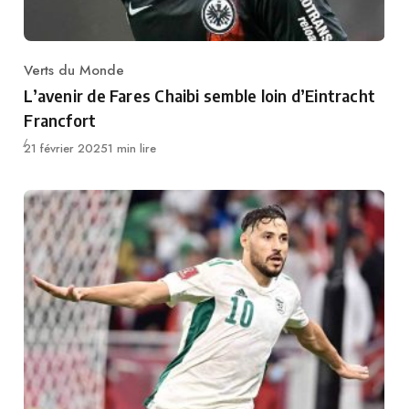
Verts du Monde
Category
L’avenir de Fares Chaibi semble loin d’Eintracht
Francfort
Publié
21 février 2025
1 min lire