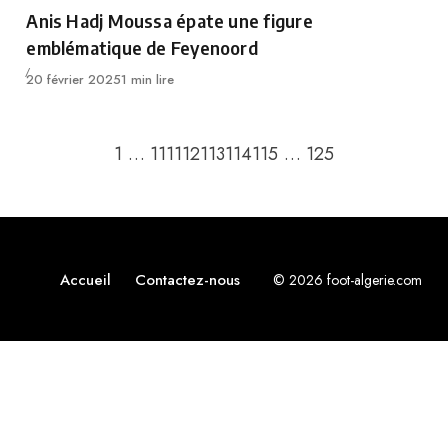
Category
Anis Hadj Moussa épate une figure
emblématique de Feyenoord
Publié
20 février 2025
1 min lire
Retour à la page précédente
Passer à la pa
1
…
111
112
113
114
115
…
125
Accueil
Contactez-nous
© 2026 foot-algerie.com