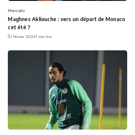
Mercato
Category
Maghnes Akliouche : vers un départ de Monaco
cet été ?
Publié
21 février 2025
1 min lire