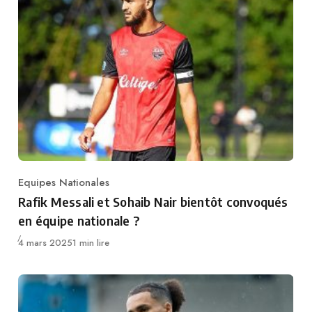
Equipes Nationales
Category
Rafik Messali et Sohaib Nair bientôt convoqués
en équipe nationale ?
Publié
4 mars 2025
1 min lire