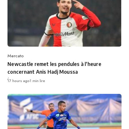
Mercato
Category
Newcastle remet les pendules à l’heure
concernant Anis Hadj Moussa
Publié
17 hours ago
1 min lire