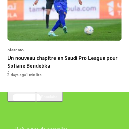
Mercato
Category
Un nouveau chapitre en Saudi Pro League pour
Sofiane Bendebka
Publié
3 days ago
1 min lire
En vedette
Populaire