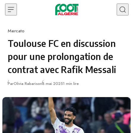
Skip to content
Mercato
Category
Toulouse FC en discussion
pour une prolongation de
contrat avec Rafik Messali
Publié
Par
Olivia Rabarison
8 mai 2025
1 min lire