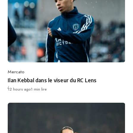
Mercato
Category
Ilan Kebbal dans le viseur du RC Lens
Publié
12 hours ago
1 min lire