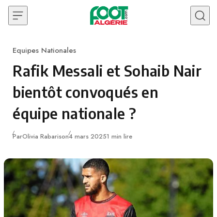
Skip to content
Equipes Nationales
Category
Rafik Messali et Sohaib Nair
bientôt convoqués en
équipe nationale ?
Publié
Par
Olivia Rabarison
4 mars 2025
1 min lire