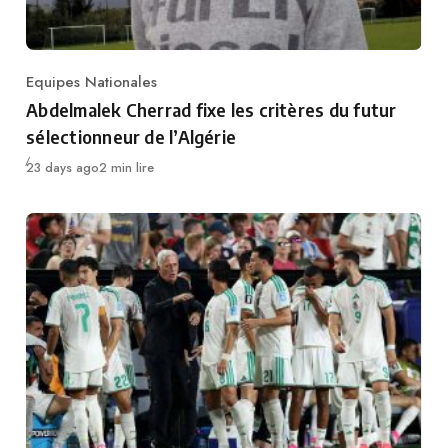
Equipes Nationales
Category
Abdelmalek Cherrad fixe les critères du futur
sélectionneur de l’Algérie
Publié
23 days ago
2 min lire