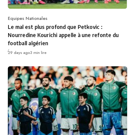
Equipes Nationales
Category
Le mal est plus profond que Petkovic :
Nourredine Kourichi appelle à une refonte du
football algérien
Publié
29 days ago
3 min lire