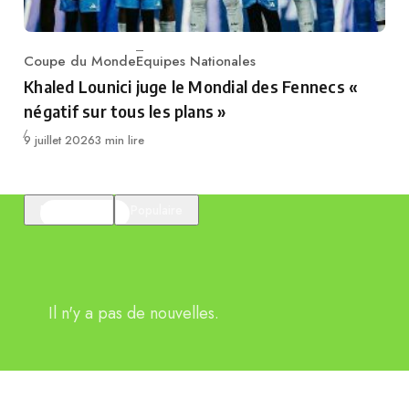
Coupe du Monde
Equipes Nationales
Category
Khaled Lounici juge le Mondial des Fennecs «
négatif sur tous les plans »
Publié
9 juillet 2026
3 min lire
En vedette
Populaire
Il n'y a pas de nouvelles.