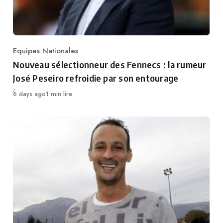
Equipes Nationales
Category
Nouveau sélectionneur des Fennecs : la rumeur
José Peseiro refroidie par son entourage
Publié
6 days ago
1 min lire