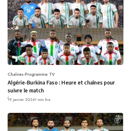
Chaînes-Programme TV
Category
Algérie-Burkina Faso : Heure et chaînes pour
suivre le match
Publié
19 janvier 2024
1 min lire