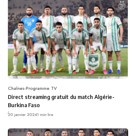
Chaînes-Programme TV
Category
Direct streaming gratuit du match Algérie-
Burkina Faso
Publié
20 janvier 2024
1 min lire