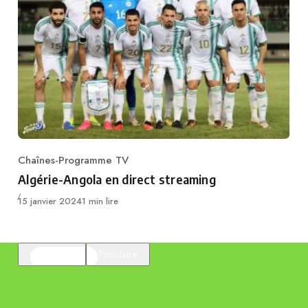
Chaînes-Programme TV
Category
Algérie-Angola en direct streaming
Publié
15 janvier 2024
1 min lire
En vedette
Populaire