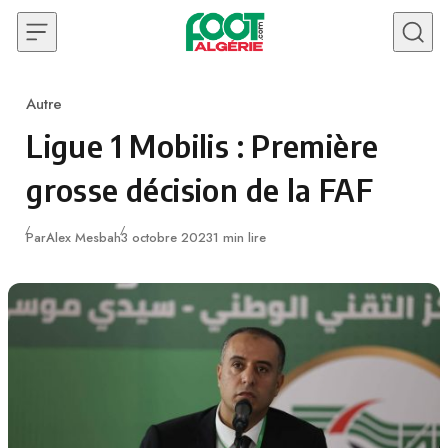
Skip to content
Autre
Category
Ligue 1 Mobilis : Première
grosse décision de la FAF
Publié
Par
Alex Mesbah
3 octobre 2023
1 min lire