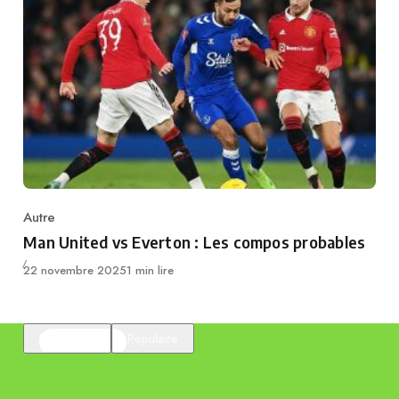
Autre
Category
Man United vs Everton : Les compos probables
Publié
22 novembre 2025
1 min lire
En vedette
Populaire