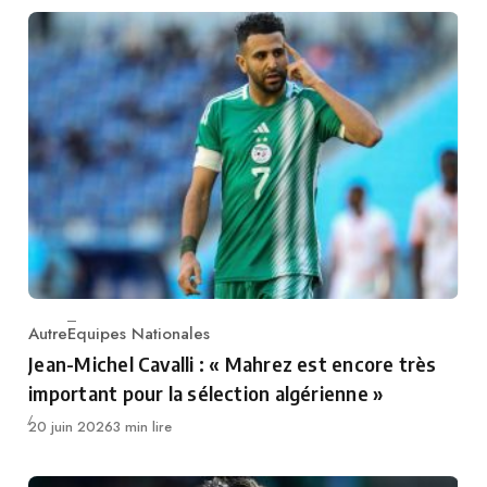
Autre
Equipes Nationales
Category
Jean-Michel Cavalli : « Mahrez est encore très
important pour la sélection algérienne »
Publié
20 juin 2026
3 min lire