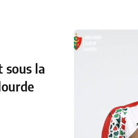
 en Algérie
Equipes Nationales
Verts du Monde
Chaînes-
t sous la
lourde