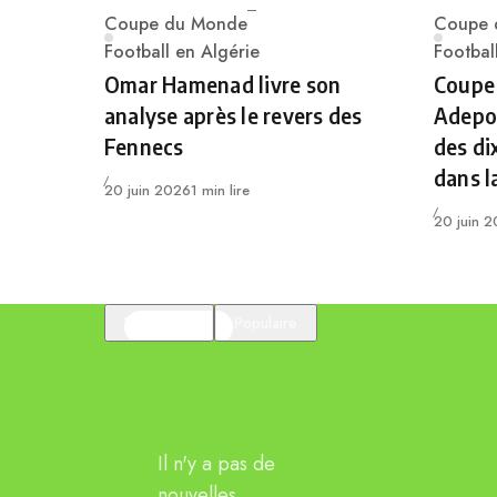
Coupe du Monde
Coupe 
Category
Catego
Football en Algérie
Footbal
Omar Hamenad livre son
Coupe
analyse après le revers des
Adepoj
Fennecs
des di
dans l
Publié
20 juin 2026
1 min lire
Publié
20 juin 
En vedette
Populaire
Il n'y a pas de
nouvelles.