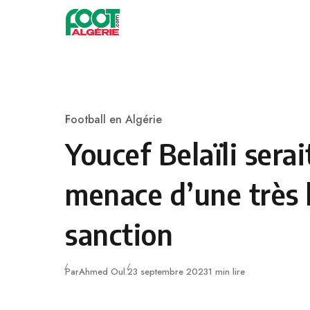
Skip to content
Football
Football en Algérie
Category
Youcef Belaïli serai
menace d’une très 
sanction
Publié
Par
Ahmed Oul.
23 septembre 2023
1 min lire