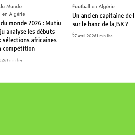
du Monde
Football en Algérie
Category
ry
l en Algérie
Un ancien capitaine de 
 du monde 2026 : Mutiu
sur le banc de la JSK ?
u analyse les débuts
Publié
27 avril 2026
1 min lire
x sélections africaines
a compétition
2026
1 min lire