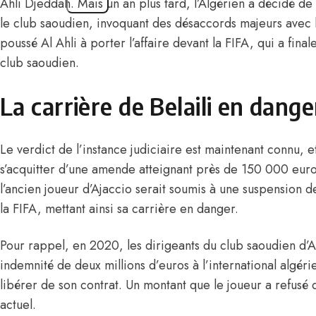
Ahli Djeddah. Mais un an plus tard,
l’Algérien a décidé d
le club saoudien, invoquant des désaccords majeurs avec l
poussé Al Ahli à porter l’affaire devant la FIFA, qui a fin
club saoudien.
La carrière de Belaili en dange
Le verdict de l’instance judiciaire est maintenant connu, e
s’acquitter d’une amende atteignant près de 150 000 euro
l’ancien joueur d’Ajaccio serait soumis à une suspension de
la FIFA, mettant ainsi sa carrière en danger.
Pour rappel, en 2020, les dirigeants du club saoudien d’A
indemnité de deux millions d’euros à l’international algérie
libérer de son contrat. Un montant que le joueur a refusé d
actuel.