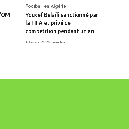
Football en Algérie
Category
l’OM
Youcef Belaïli sanctionné par
la FIFA et privé de
compétition pendant un an
Publié
10 mars 2026
1 min lire