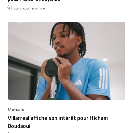
Publié
4 hours ago
1 min lire
Mercato
Category
Villarreal affiche son intérêt pour Hicham
Boudaoui