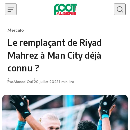
Skip to content
Mercato
Category
Le remplaçant de Riyad
Mahrez à Man City déjà
connu ?
Publié
Par
Ahmed Oul.
20 juillet 2023
1 min lire