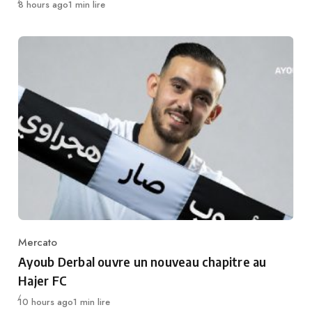
Publié
8 hours ago
1 min lire
Mercato
Category
Ayoub Derbal ouvre un nouveau chapitre au
Hajer FC
Publié
10 hours ago
1 min lire