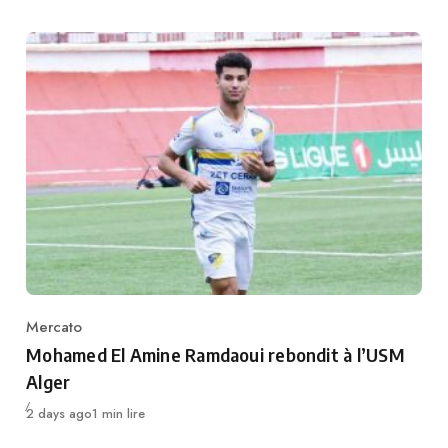
Mercato
Category
Mohamed El Amine Ramdaoui rebondit à l’USM
Alger
Publié
2 days ago
1 min lire