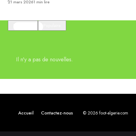
Publié
21 mars 2026
1 min lire
En vedette
Populaire
Il n'y a pas de nouvelles.
Accueil
Contactez-nous
© 2026 foot-algerie.com