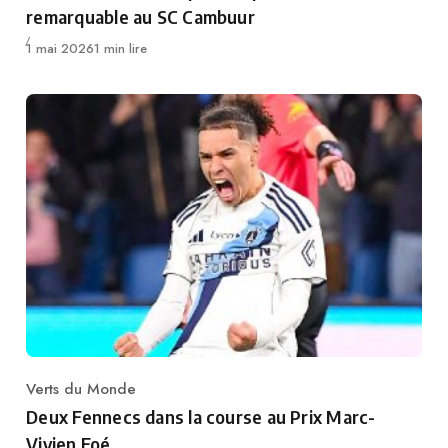
remarquable au SC Cambuur
Publié
1 mai 2026
1 min lire
Verts du Monde
Category
Deux Fennecs dans la course au Prix Marc-
Vivien Foé