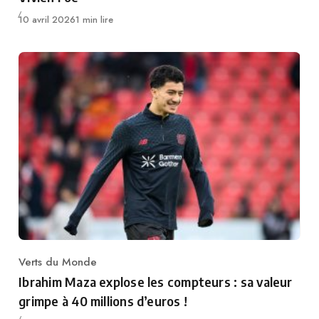
Publié
10 avril 2026
1 min lire
Verts du Monde
Category
Ibrahim Maza explose les compteurs : sa valeur
grimpe à 40 millions d’euros !