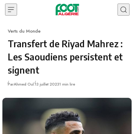
Skip to content
Verts du Monde
Category
Transfert de Riyad Mahrez :
Les Saoudiens persistent et
signent
Publié
Par
Ahmed Oul.
13 juillet 2023
1 min lire