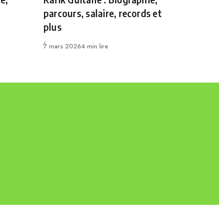
parcours, salaire, records et
plus
Publié
7 mars 2026
4 min lire