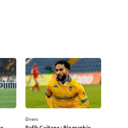
Divers
Category
e,
Rafik Guitane : Biographie,