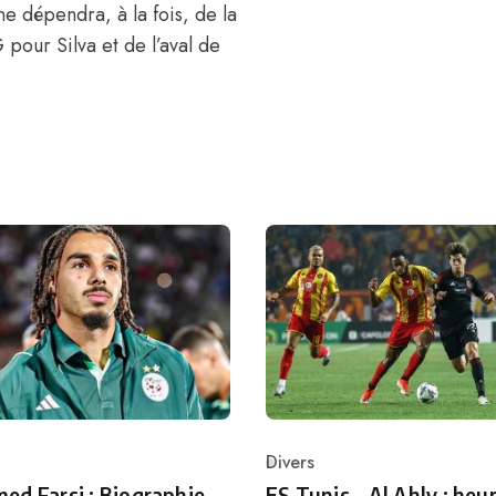
ne dépendra, à la fois, de la
G pour Silva
et de l’aval de
Divers
ry
Category
d Farsi : Biographie,
ES Tunis – Al Ahly : heur