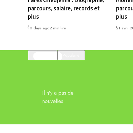
parcours, salaire, records et
parcou
plus
plus
Publié
Publié
10 days ago
2 min lire
21 avril 
En vedette
Populaire
Il n'y a pas de
nouvelles.