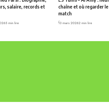
rs, salaire, records et
chaîne et où regarder le
match
Publié
2026
5 min lire
13 mars 2026
2 min lire