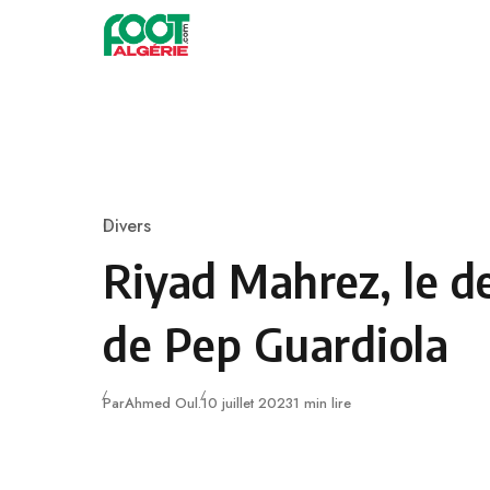
Skip to content
Football
Divers
Category
Riyad Mahrez, le d
de Pep Guardiola
Publié
Par
Ahmed Oul.
10 juillet 2023
1 min lire