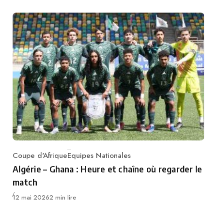
Coupe d'Afrique
Equipes Nationales
Category
Algérie – Ghana : Heure et chaîne où regarder le
match
Publié
12 mai 2026
2 min lire