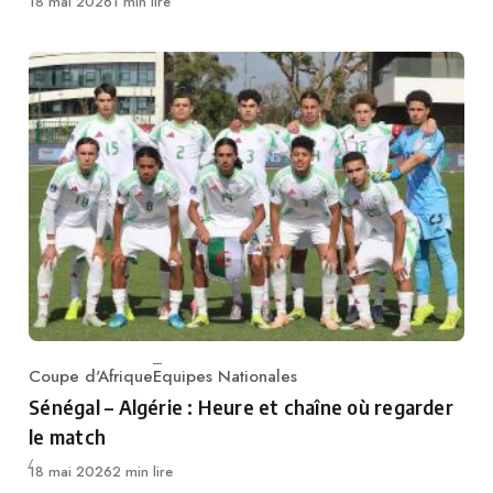
Publié
18 mai 2026
1 min lire
Coupe d'Afrique
Equipes Nationales
Category
Sénégal – Algérie : Heure et chaîne où regarder
le match
Publié
18 mai 2026
2 min lire