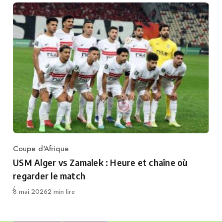
Coupe d'Afrique
Category
USM Alger vs Zamalek : Heure et chaîne où
regarder le match
Publié
8 mai 2026
2 min lire