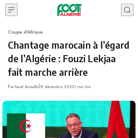
Skip to content
Coupe d'Afrique
Category
Chantage marocain à l’égard
de l’Algérie : Fouzi Lekjaa
fait marche arrière
Publié
Par
Yanel Amadhi
29 décembre 2022
1 min lire