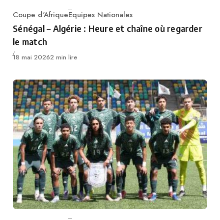
Coupe d'Afrique
Equipes Nationales
Category
Sénégal – Algérie : Heure et chaîne où regarder
le match
Publié
18 mai 2026
2 min lire