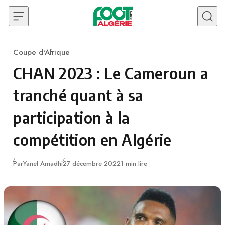
Skip to content
Coupe d'Afrique
Category
CHAN 2023 : Le Cameroun a
tranché quant à sa
participation à la
compétition en Algérie
Publié
Par
Yanel Amadhi
27 décembre 2022
1 min lire