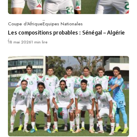
Coupe d'Afrique
Equipes Nationales
Category
Les compositions probables : Sénégal – Algérie
Publié
18 mai 2026
1 min lire