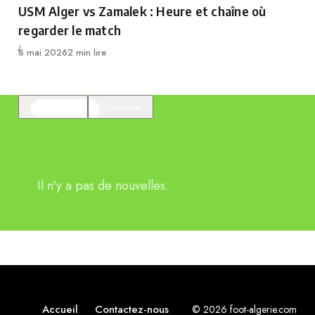
USM Alger vs Zamalek : Heure et chaîne où
regarder le match
Publié
8 mai 2026
2 min lire
En vedette
Populaire
Il n'y a pas de nouvelles.
Accueil
Contactez-nous
© 2026 foot-algerie.com