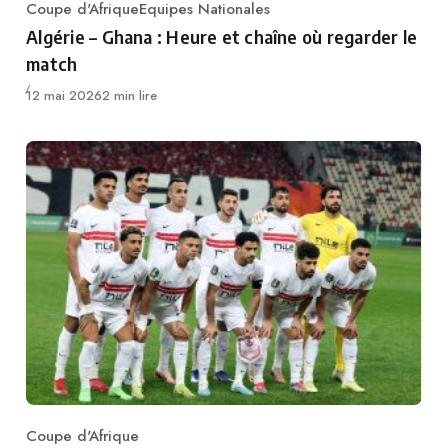
Coupe d'Afrique
Equipes Nationales
Category
Algérie – Ghana : Heure et chaîne où regarder le
match
Publié
12 mai 2026
2 min lire
Coupe d'Afrique
Category