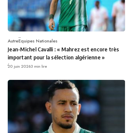
Autre
Equipes Nationales
Category
Jean-Michel Cavalli : « Mahrez est encore très
important pour la sélection algérienne »
Publié
20 juin 2026
3 min lire