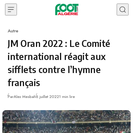
Skip to content
Autre
Category
JM Oran 2022 : Le Comité
international réagit aux
sifflets contre l’hymne
français
Publié
Par
Alex Mesbah
6 juillet 2022
1 min lire