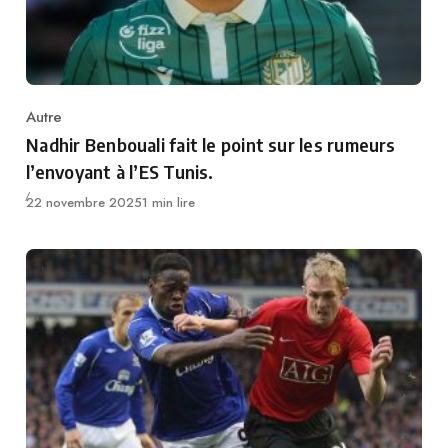
Autre
Category
Nadhir Benbouali fait le point sur les rumeurs
l’envoyant à l’ES Tunis.
Publié
22 novembre 2025
1 min lire