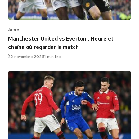
Autre
Category
Manchester United vs Everton : Heure et
chaîne où regarder le match
Publié
22 novembre 2025
1 min lire