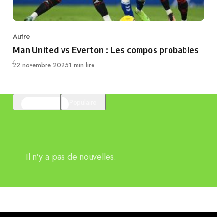
Autre
Category
Man United vs Everton : Les compos probables
Publié
22 novembre 2025
1 min lire
En vedette
Populaire
Il n'y a pas de nouvelles.