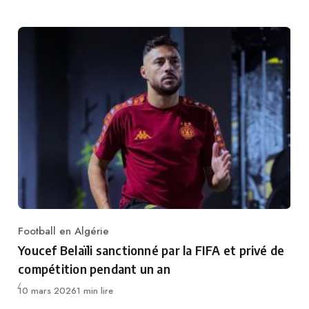
Football en Algérie
Category
Youcef Belaïli sanctionné par la FIFA et privé de
compétition pendant un an
Publié
10 mars 2026
1 min lire