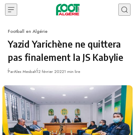
Skip to content
Football en Algérie
Category
Yazid Yarichène ne quittera
pas finalement la JS Kabylie
Publié
Par
Alex Mesbah
12 février 2022
1 min lire