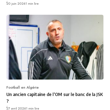
Publié
20 juin 2026
1 min lire
Football en Algérie
Category
Un ancien capitaine de l’OM sur le banc de la JSK
?
Publié
27 avril 2026
1 min lire