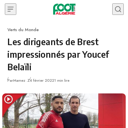
Skip to content
Verts du Monde
Category
Les dirigeants de Brest
impressionnés par Youcef
Belaïli
Publié
Par
Mamez .Z
4 février 2022
1 min lire