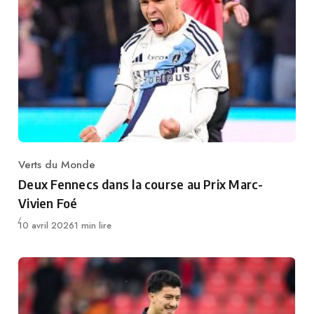
Verts du Monde
Category
Deux Fennecs dans la course au Prix Marc-
Vivien Foé
Publié
10 avril 2026
1 min lire