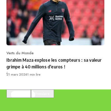
Verts du Monde
Category
Ibrahim Maza explose les compteurs : sa valeur
grimpe à 40 millions d’euros !
Publié
21 mars 2026
1 min lire
En vedette
Populaire