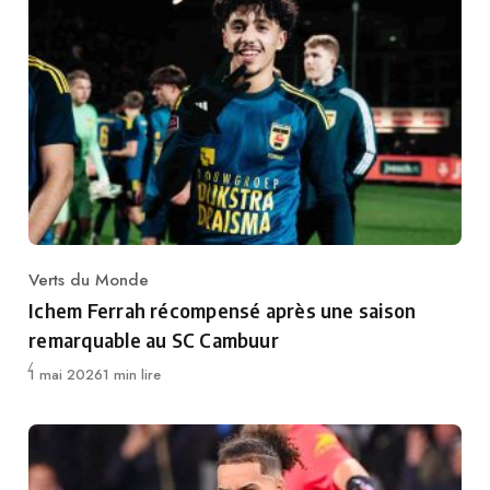
Verts du Monde
Category
Ichem Ferrah récompensé après une saison
remarquable au SC Cambuur
Publié
1 mai 2026
1 min lire