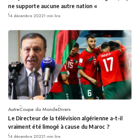
ne supporte aucune autre nation «
Publié
14 décembre 2022
1 min lire
Autre
Coupe du Monde
Divers
Category
Le Directeur de la télévision algérienne a-t-il
vraiment été limogé à cause du Maroc ?
Publié
14 décembre 2022
1 min lire