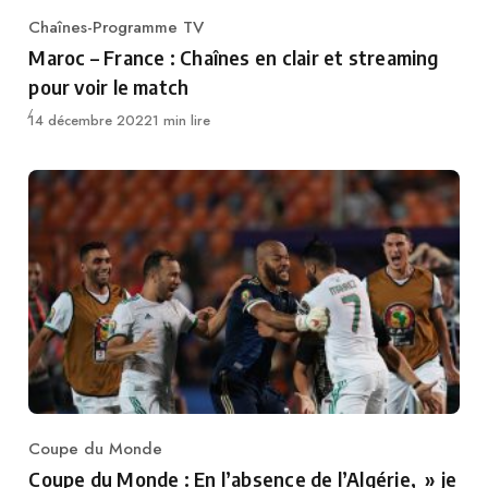
Chaînes-Programme TV
Category
Maroc – France : Chaînes en clair et streaming
pour voir le match
Publié
14 décembre 2022
1 min lire
Coupe du Monde
Category
Coupe du Monde : En l’absence de l’Algérie, » je