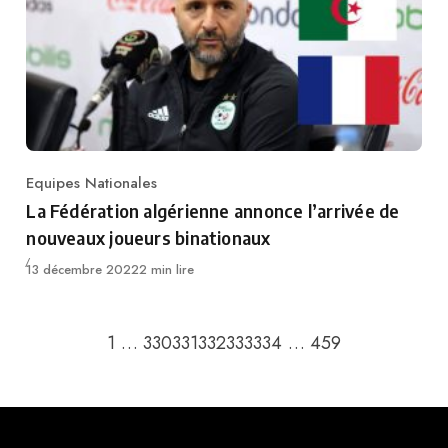
Equipes Nationales
Category
La Fédération algérienne annonce l’arrivée de
nouveaux joueurs binationaux
Publié
13 décembre 2022
2 min lire
Retour à la page précédente
Passer à la p
1
…
330
331
332
333
334
…
459