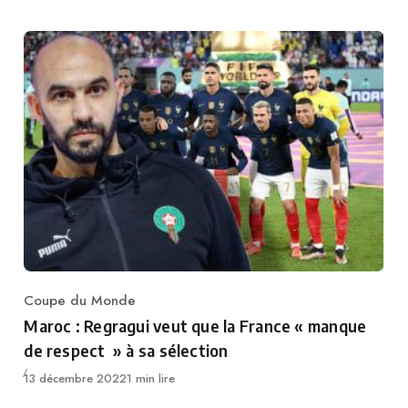
Coupe du Monde
Category
Maroc : Regragui veut que la France « manque
de respect » à sa sélection
Publié
13 décembre 2022
1 min lire