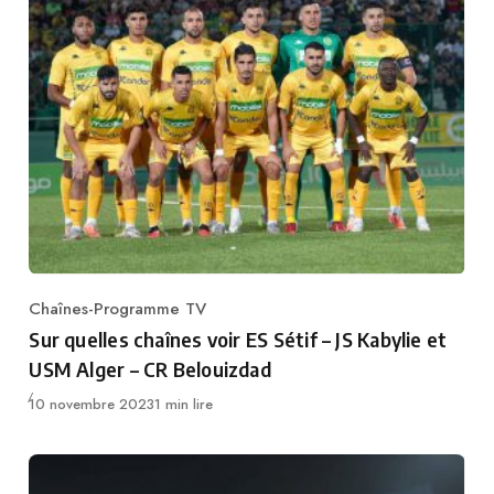
Chaînes-Programme TV
Category
Sur quelles chaînes voir ES Sétif – JS Kabylie et
USM Alger – CR Belouizdad
Publié
10 novembre 2023
1 min lire