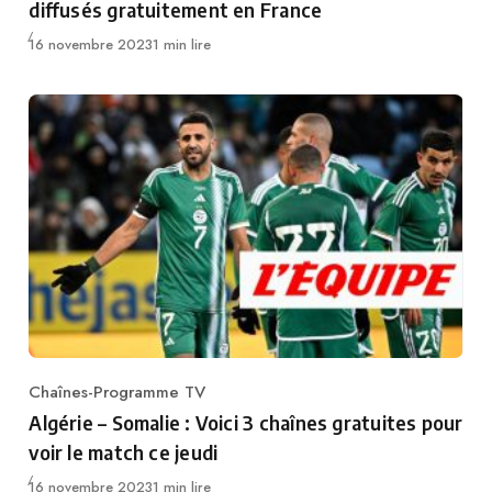
diffusés gratuitement en France
Publié
16 novembre 2023
1 min lire
Chaînes-Programme TV
Category
Algérie – Somalie : Voici 3 chaînes gratuites pour
voir le match ce jeudi
Publié
16 novembre 2023
1 min lire