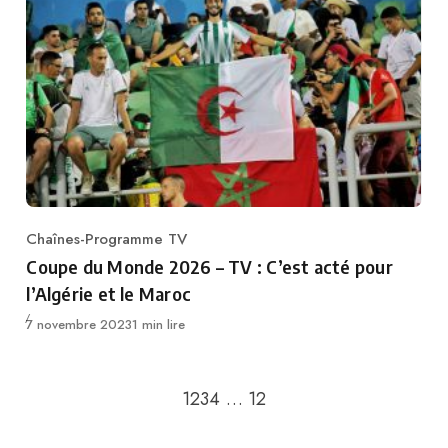
Chaînes-Programme TV
Category
Coupe du Monde 2026 – TV : C’est acté pour
l’Algérie et le Maroc
Publié
7 novembre 2023
1 min lire
Retour à la page précédente
Passer à la page suivan
1
2
3
4
…
12