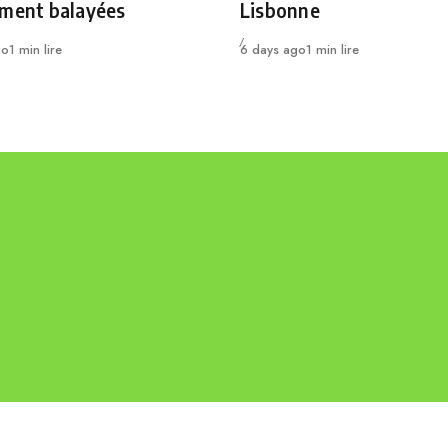
ement balayées
Lisbonne
Publié
go
1 min lire
6 days ago
1 min lire