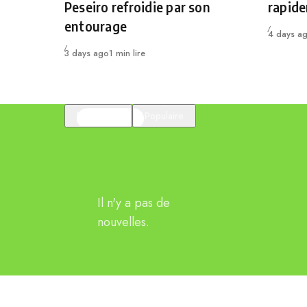
Peseiro refroidie par son
rapid
entourage
Publié
4 days a
Publié
3 days ago
1 min lire
En vedette
Populaire
Il n'y a pas de
nouvelles.