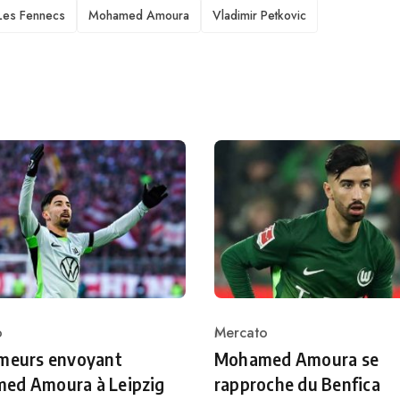
Les Fennecs
Mohamed Amoura
Vladimir Petkovic
o
Mercato
ry
Category
umeurs envoyant
Mohamed Amoura se
ed Amoura à Leipzig
rapproche du Benfica