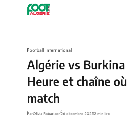
Skip to content
Football
Football International
Category
Algérie vs Burkina 
Heure et chaîne où 
match
Publié
Par
Olivia Rabarison
26 décembre 2025
2 min lire