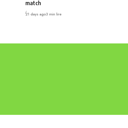
match
Publié
21 days ago
3 min lire