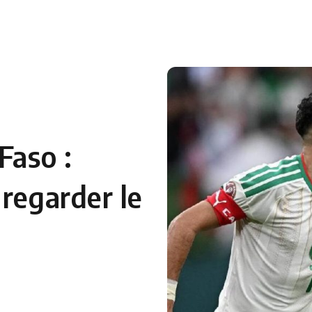
 en Algérie
Equipes Nationales
Verts du Monde
Chaînes-
Faso :
regarder le