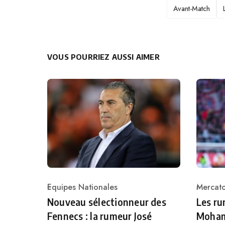
TAGS
Avant-Match
VOUS POURRIEZ AUSSI AIMER
Equipes Nationales
Mercat
Category
Catego
Nouveau sélectionneur des
Les r
Fennecs : la rumeur José
Moham