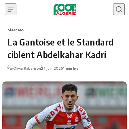
Skip to content
Mercato
Category
La Gantoise et le Standard
ciblent Abdelkahar Kadri
Publié
Par
Olivia Rabarison
24 juin 2025
1 min lire