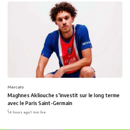
Mercato
Category
Maghnes Akliouche s’investit sur le long terme
avec le Paris Saint-Germain
Publié
14 hours ago
1 min lire