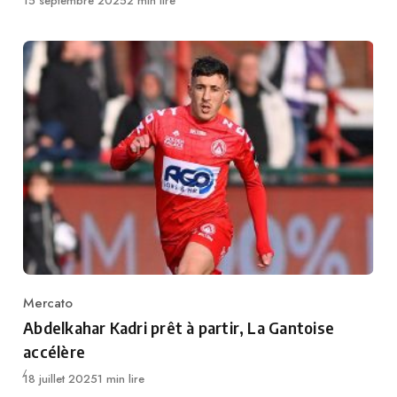
15 septembre 2025
2 min lire
Mercato
Category
Abdelkahar Kadri prêt à partir, La Gantoise
accélère
Publié
18 juillet 2025
1 min lire