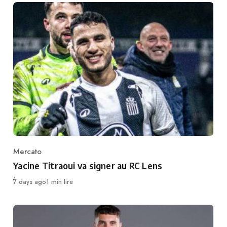
Mercato
Category
Yacine Titraoui va signer au RC Lens
Publié
7 days ago
1 min lire