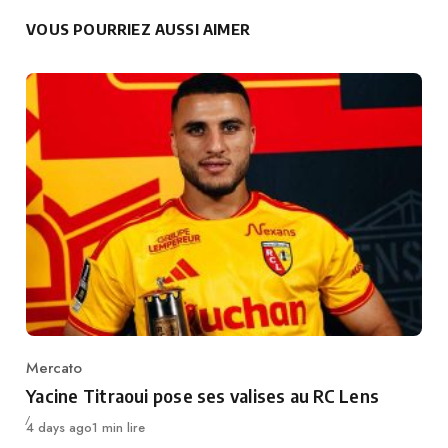
VOUS POURRIEZ AUSSI AIMER
Mercato
Category
Yacine Titraoui pose ses valises au RC Lens
Publié
4 days ago
1 min lire