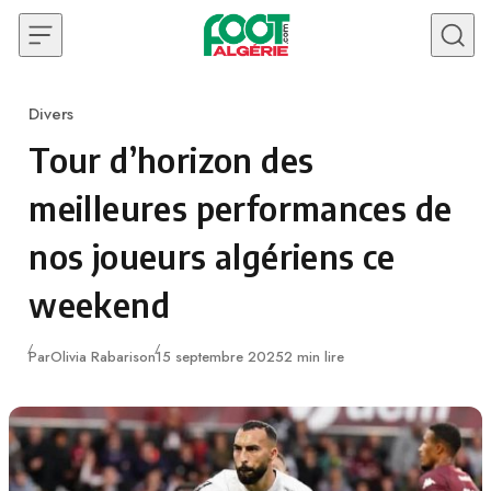
Skip to content
Divers
Category
Tour d’horizon des
meilleures performances de
nos joueurs algériens ce
weekend
Publié
Par
Olivia Rabarison
15 septembre 2025
2 min lire