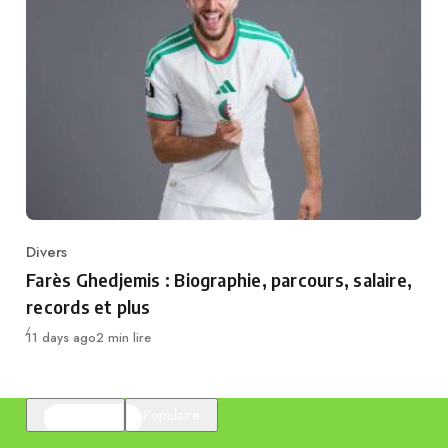
Divers
Category
Farès Ghedjemis : Biographie, parcours, salaire,
records et plus
Publié
11 days ago
2 min lire
En vedette
Populaire