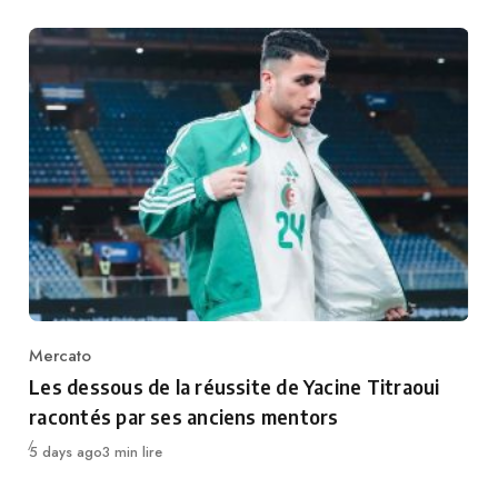
Mercato
Category
Les dessous de la réussite de Yacine Titraoui
racontés par ses anciens mentors
Publié
5 days ago
3 min lire