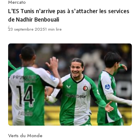
Mercato
Category
L’ES Tunis n’arrive pas à s’attacher les services
de Nadhir Benbouali
Publié
23 septembre 2025
1 min lire
Verts du Monde
Category