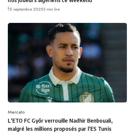
Publié
15 septembre 2025
2 min lire
Mercato
Category
L’ETO FC Győr verrouille Nadhir Benbouali,
malgré les millions proposés par l’ES Tunis