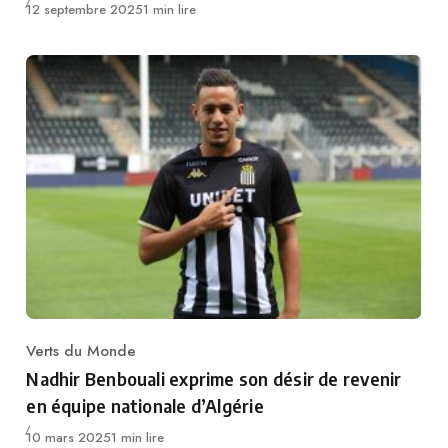
Publié
12 septembre 2025
1 min lire
Verts du Monde
Category
Nadhir Benbouali exprime son désir de revenir
en équipe nationale d’Algérie
Publié
10 mars 2025
1 min lire