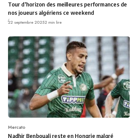
Tour d’horizon des meilleures performances de
nos joueurs algériens ce weekend
Publié
22 septembre 2025
2 min lire
Mercato
Category
Nadhir Benbouali reste en Hongrie malgré