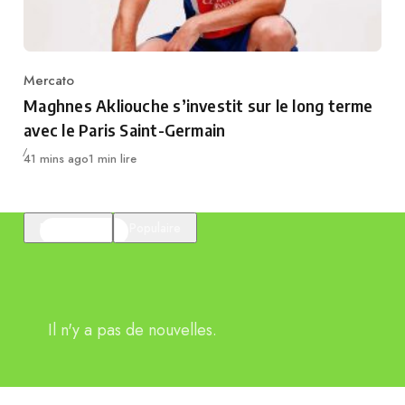
Mercato
Category
Maghnes Akliouche s’investit sur le long terme
avec le Paris Saint-Germain
Publié
41 mins ago
1 min lire
En vedette
Populaire
Il n'y a pas de nouvelles.