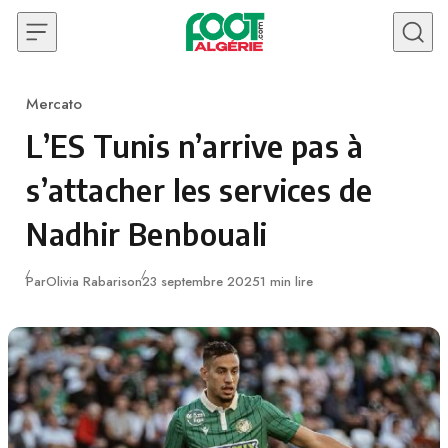
Skip to content
Mercato
Category
L’ES Tunis n’arrive pas à
s’attacher les services de
Nadhir Benbouali
Publié
Par
Olivia Rabarison
23 septembre 2025
1 min lire