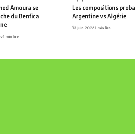
ry
Category
ed Amoura se
Les compositions proba
che du Benfica
Argentine vs Algérie
nne
Publié
13 juin 2026
1 min lire
go
1 min lire