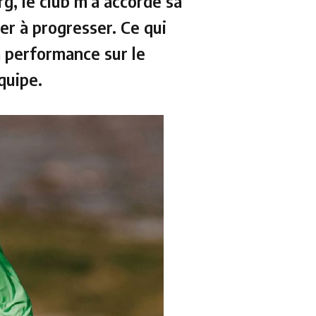
g, le club m’a accordé sa
er à progresser. Ce qui
 performance sur le
quipe.