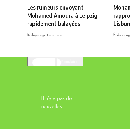
Category
Catego
Les rumeurs envoyant
Moham
Mohamed Amoura à Leipzig
rappro
rapidement balayées
Lisbo
Publié
Publié
4 days ago
1 min lire
6 days a
En vedette
Populaire
Il n'y a pas de
nouvelles.