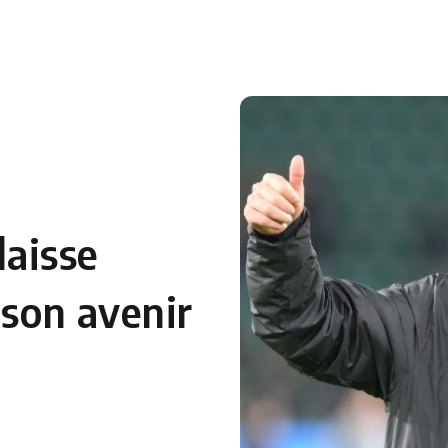
 en Algérie
Equipes Nationales
Verts du Monde
Chaînes-
aisse
 son avenir