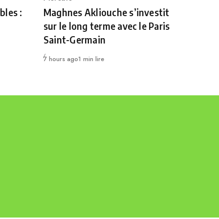
Category
bles :
Maghnes Akliouche s’investit
sur le long terme avec le Paris
Saint-Germain
Publié
7 hours ago
1 min lire