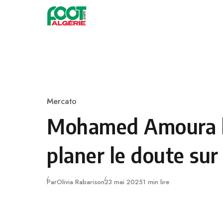
Skip to content
Football
Mercato
Category
Mohamed Amoura l
planer le doute sur
Publié
Par
Olivia Rabarison
23 mai 2025
1 min lire